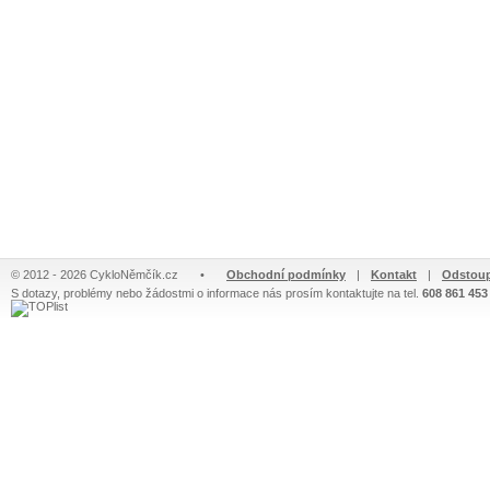
© 2012 - 2026 CykloNěmčík.cz
•
Obchodní podmínky
|
Kontakt
|
Odstoup
S dotazy, problémy nebo žádostmi o informace nás prosím kontaktujte na tel.
608 861 453