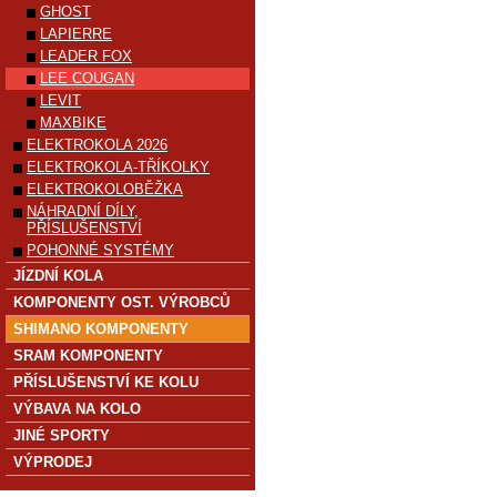
GHOST
LAPIERRE
LEADER FOX
LEE COUGAN
LEVIT
MAXBIKE
ELEKTROKOLA 2026
ELEKTROKOLA-TŘÍKOLKY
ELEKTROKOLOBĚŽKA
NÁHRADNÍ DÍLY,
PŘÍSLUŠENSTVÍ
POHONNÉ SYSTÉMY
JÍZDNÍ KOLA
KOMPONENTY OST. VÝROBCŮ
SHIMANO KOMPONENTY
SRAM KOMPONENTY
PŘÍSLUŠENSTVÍ KE KOLU
VÝBAVA NA KOLO
JINÉ SPORTY
VÝPRODEJ