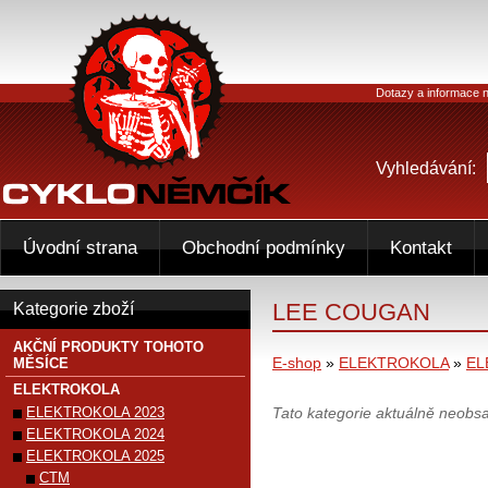
Dotazy a informace n
Vyhledávání:
Úvodní strana
Obchodní podmínky
Kontakt
LEE COUGAN
Kategorie zboží
AKČNÍ PRODUKTY TOHOTO
E-shop
»
ELEKTROKOLA
»
EL
MĚSÍCE
ELEKTROKOLA
ELEKTROKOLA 2023
Tato kategorie aktuálně neobs
ELEKTROKOLA 2024
ELEKTROKOLA 2025
CTM