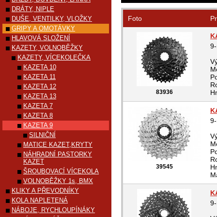
DRÁTY, NIPLE
Foto
Pr
DUŠE, VENTILKY, VLOŽKY
GRIPY A OMOTÁVKY
K
HLAVOVÁ SLOŽENÍ
9
KAZETY, VOLNOBĚŽKY
KAZETY, VÍCEKOLEČKA
V
KAZETA 10
M
KAZETA 11
Po
Ro
KAZETA 12
83936
Hm
KAZETA 13
KAZETA 7
K
KAZETA 8
9
KAZETA 9
SILNIČNÍ
V
M
MATICE KAZET,KRYTY
Po
NÁHRADNÍ PASTORKY
Ro
KAZET
39545
Hm
ŠROUBOVACÍ VÍCEKOLA
Ma
VOLNOBĚŽKY 1s, BMX
KLIKY A PŘEVODNÍKY
K
KOLA NAPLETENÁ
9
NÁBOJE, RYCHLOUPÍNÁKY