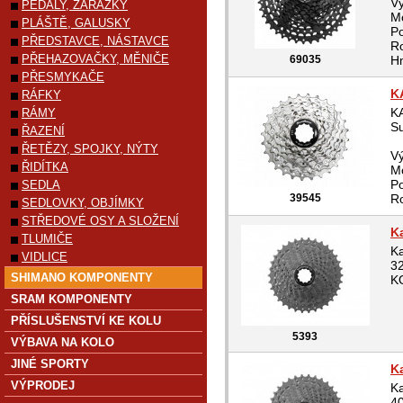
V
PEDÁLY, ZARÁŽKY
M
PLÁŠTĚ, GALUSKY
Po
PŘEDSTAVCE, NÁSTAVCE
Ro
PŘEHAZOVAČKY, MĚNIČE
69035
Hm
PŘESMYKAČE
K
RÁFKY
K
RÁMY
S
ŘAZENÍ
ŘETĚZY, SPOJKY, NÝTY
V
ŘIDÍTKA
M
Po
SEDLA
39545
Ro
SEDLOVKY, OBJÍMKY
STŘEDOVÉ OSY A SLOŽENÍ
K
TLUMIČE
Ka
VIDLICE
32
SHIMANO KOMPONENTY
K
SRAM KOMPONENTY
PŘÍSLUŠENSTVÍ KE KOLU
5393
VÝBAVA NA KOLO
JINÉ SPORTY
K
VÝPRODEJ
Ka
40