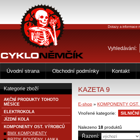
Dotazy a informace n
Vyhledávání:
Úvodní strana
Obchodní podmínky
Kontakt
KAZETA 9
Kategorie zboží
AKČNÍ PRODUKTY TOHOTO
E-shop
»
KOMPONENTY OST.
MĚSÍCE
ELEKTROKOLA
Vnořené kategorie:
SILNIČNÍ
JÍZDNÍ KOLA
KOMPONENTY OST. VÝROBCŮ
Nalezeno
18
produktů
BMX KOMPONENTY
Řazení:
BRZDY, BOVDENY, LANKA