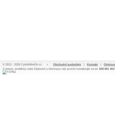
© 2012 - 2026 CykloNěmčík.cz
•
Obchodní podmínky
|
Kontakt
|
Odstoup
S dotazy, problémy nebo žádostmi o informace nás prosím kontaktujte na tel.
608 861 453