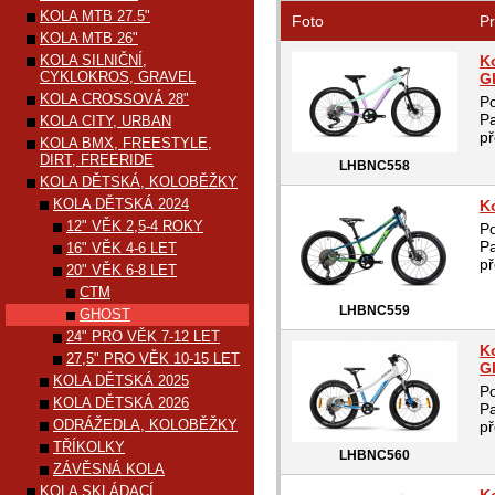
KOLA MTB 27.5"
Foto
Pr
KOLA MTB 26"
KOLA SILNIČNÍ,
K
CYKLOKROS, GRAVEL
G
KOLA CROSSOVÁ 28"
Po
Pa
KOLA CITY, URBAN
př
KOLA BMX, FREESTYLE,
DIRT, FREERIDE
LHBNC558
KOLA DĚTSKÁ, KOLOBĚŽKY
KOLA DĚTSKÁ 2024
K
12" VĚK 2,5-4 ROKY
Po
Pa
16" VĚK 4-6 LET
př
20" VĚK 6-8 LET
CTM
LHBNC559
GHOST
24" PRO VĚK 7-12 LET
K
27,5" PRO VĚK 10-15 LET
G
KOLA DĚTSKÁ 2025
Po
KOLA DĚTSKÁ 2026
Pa
ODRÁŽEDLA, KOLOBĚŽKY
př
TŘÍKOLKY
LHBNC560
ZÁVĚSNÁ KOLA
KOLA SKLÁDACÍ,