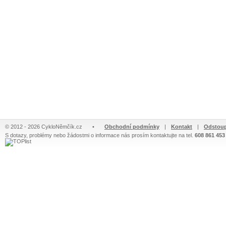
© 2012 - 2026 CykloNěmčík.cz
•
Obchodní podmínky
|
Kontakt
|
Odstoup
S dotazy, problémy nebo žádostmi o informace nás prosím kontaktujte na tel.
608 861 453