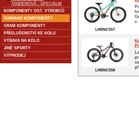
K
TANDEMOVÁ - SPECIÁLNÍ
Po
KOMPONENTY OST. VÝROBCŮ
hm
Ge
SHIMANO KOMPONENTY
v..
SRAM KOMPONENTY
LHBNC557
PŘÍSLUŠENSTVÍ KE KOLU
VÝBAVA NA KOLO
K
P
JINÉ SPORTY
La
VÝPRODEJ
pr
os
př
LHBNC558