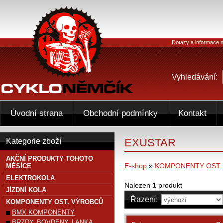
Dotazy a informace n
Vyhledávání:
Úvodní strana
Obchodní podmínky
Kontakt
EXUSTAR
Kategorie zboží
AKČNÍ PRODUKTY TOHOTO
E-shop
»
KOMPONENTY OST.
MĚSÍCE
ELEKTROKOLA
Nalezen
1
produkt
JÍZDNÍ KOLA
Řazení:
KOMPONENTY OST. VÝROBCŮ
BMX KOMPONENTY
BRZDY, BOVDENY, LANKA