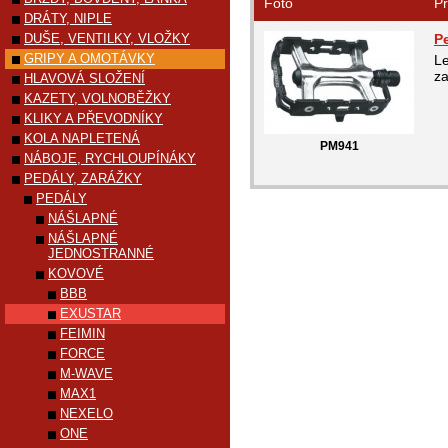
Foto
Pr
DRÁTY, NIPLE
DUŠE, VENTILKY, VLOŽKY
P
GRIPY A OMOTÁVKY
Le
za
HLAVOVÁ SLOŽENÍ
KAZETY, VOLNOBĚŽKY
KLIKY A PŘEVODNÍKY
KOLA NAPLETENÁ
PM941
NÁBOJE, RYCHLOUPÍNÁKY
PEDÁLY, ZARÁŽKY
PEDÁLY
NÁŠLAPNÉ
NÁŠLAPNÉ
JEDNOSTRANNÉ
KOVOVÉ
BBB
EXUSTAR
FEIMIN
FORCE
M-WAVE
MAX1
NEXELO
ONE