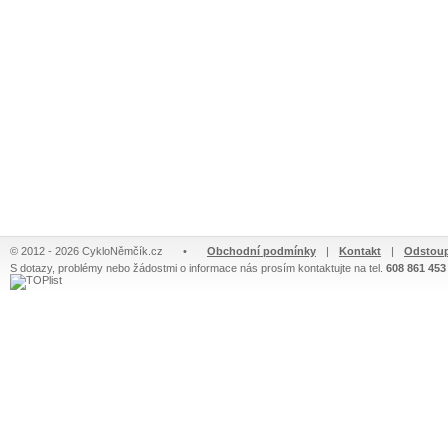
© 2012 - 2026 CykloNěmčík.cz
•
Obchodní podmínky
|
Kontakt
|
Odstoup
S dotazy, problémy nebo žádostmi o informace nás prosím kontaktujte na tel.
608 861 453