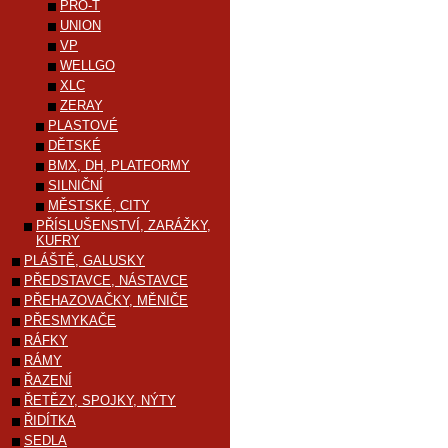
PRO-T
UNION
VP
WELLGO
XLC
ZERAY
PLASTOVÉ
DĚTSKÉ
BMX, DH, PLATFORMY
SILNIČNÍ
MĚSTSKÉ, CITY
PŘÍSLUŠENSTVÍ, ZARÁŽKY,
KUFRY
PLÁŠTĚ, GALUSKY
PŘEDSTAVCE, NÁSTAVCE
PŘEHAZOVAČKY, MĚNIČE
PŘESMYKAČE
RÁFKY
RÁMY
ŘAZENÍ
ŘETĚZY, SPOJKY, NÝTY
ŘIDÍTKA
SEDLA