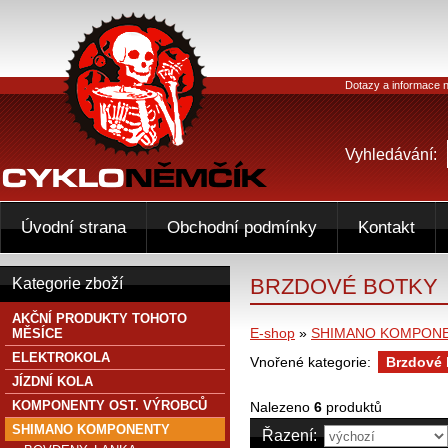
Dotazy a informace n
Vyhledávání:
Úvodní strana
Obchodní podmínky
Kontakt
BRZDOVÉ BOTKY
Kategorie zboží
AKČNÍ PRODUKTY TOHOTO
E-shop
»
SHIMANO KOMPON
MĚSÍCE
ELEKTROKOLA
Vnořené kategorie:
Brzdové
JÍZDNÍ KOLA
KOMPONENTY OST. VÝROBCŮ
Nalezeno
6
produktů
SHIMANO KOMPONENTY
Řazení: