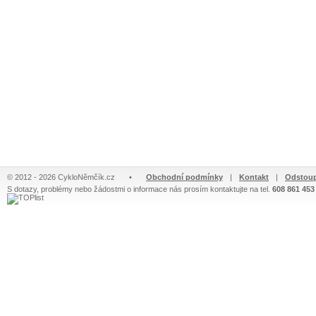
© 2012 - 2026 CykloNěmčík.cz
•
Obchodní podmínky
|
Kontakt
|
Odstoup
S dotazy, problémy nebo žádostmi o informace nás prosím kontaktujte na tel.
608 861 453