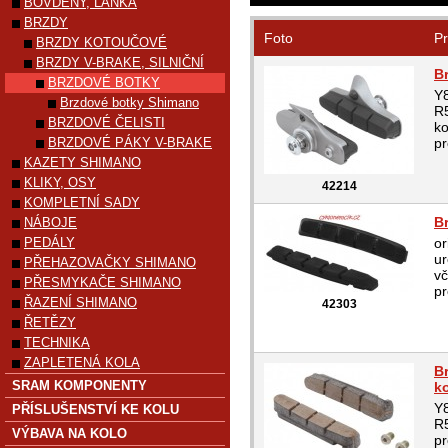
BOVDENY, LANKA
BRZDY
Foto
Pr
BRZDY KOTOUČOVÉ
BRZDY V-BRAKE, SILNIČNÍ
B
BRZDOVÉ BOTKY
Y8
Brzdové botky Shimano
R
BRZDOVÉ ČELISTI
ko
BRZDOVÉ PÁKY V-BRAKE
pr
KAZETY SHIMANO
KLIKY, OSY
42214
KOMPLETNÍ SADY
B
NÁBOJE
PEDÁLY
o
ur
PŘEHAZOVAČKY SHIMANO
vč
PŘESMYKAČE SHIMANO
p
ŘAZENÍ SHIMANO
42303
ŘETĚZY
TECHNIKA
ZAPLETENÁ KOLA
B
SRAM KOMPONENTY
k
Y8
PŘÍSLUŠENSTVÍ KE KOLU
R
VÝBAVA NA KOLO
pr