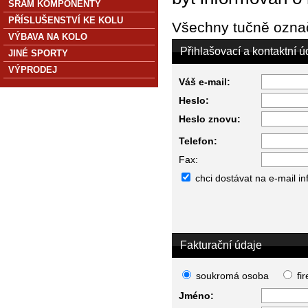
SRAM KOMPONENTY
PŘÍSLUŠENSTVÍ KE KOLU
Všechny tučně označ
VÝBAVA NA KOLO
Přihlašovací a kontaktní ú
JINÉ SPORTY
VÝPRODEJ
Váš e-mail:
Heslo:
Heslo znovu:
Telefon:
Fax:
chci dostávat na e-mail i
Fakturační údaje
soukromá osoba
fi
Jméno: