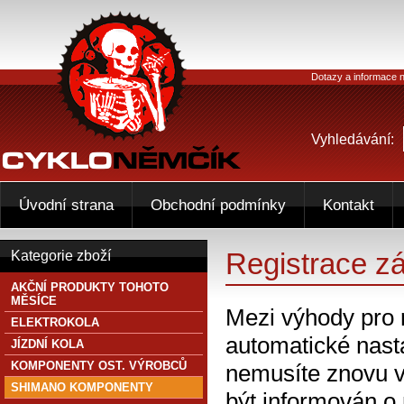
Dotazy a informace n
Vyhledávání:
Úvodní strana
Obchodní podmínky
Kontakt
Registrace z
Kategorie zboží
AKČNÍ PRODUKTY TOHOTO
MĚSÍCE
Mezi výhody pro 
ELEKTROKOLA
automatické nasta
JÍZDNÍ KOLA
KOMPONENTY OST. VÝROBCŮ
nemusíte znovu v
SHIMANO KOMPONENTY
být informován o