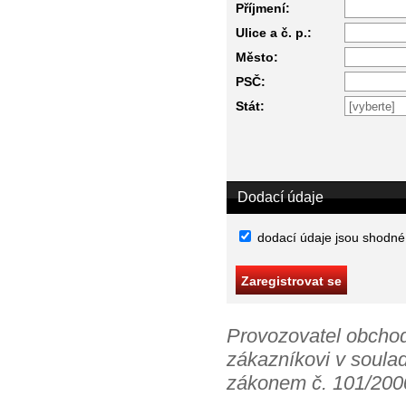
Příjmení:
Ulice a č. p.:
Město:
PSČ:
Stát:
Dodací údaje
dodací údaje jsou shodné
Provozovatel obchod
zákazníkovi v soula
zákonem č. 101/2000