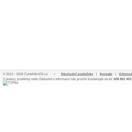
© 2012 - 2026 CykloNěmčík.cz
•
Obchodní podmínky
|
Kontakt
|
Odstoup
S dotazy, problémy nebo žádostmi o informace nás prosím kontaktujte na tel.
608 861 453