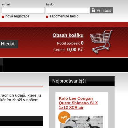
e-mail
heslo
nová registrace
zapomenuté heslo
Obsah košíku
0
Počet položek:
0,00
Kč
Celkem:
Nejprodávanější
ačních údajů, které již
Kolo Lee Cougan
akčním zboží v našem
Quest Shimano SLX
1x12 XCR air