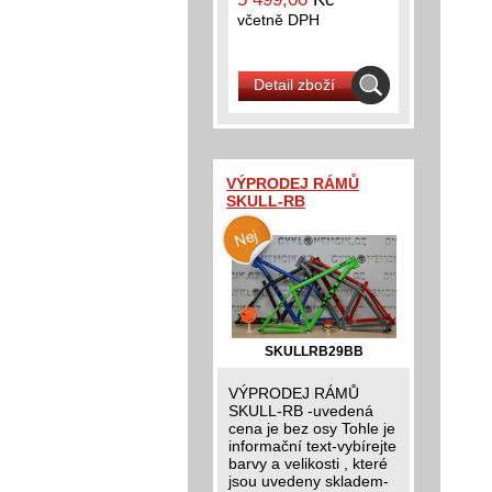
včetně DPH
Detail zboží
VÝPRODEJ RÁMŮ
SKULL-RB
SKULLRB29BB
VÝPRODEJ RÁMŮ
SKULL-RB -uvedená
cena je bez osy Tohle je
informační text-vybírejte
barvy a velikosti , které
jsou uvedeny skladem-