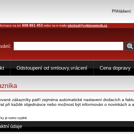
Přihlášení:
608 861 453
formace na tel.
nebo na e-mailu
obchod@cyklonemcik.cz
.
vání:
kt
Odstoupení od smlouvy,vrácení
Cena dopravy
azníka
ované zákazníky patří zejména automatické nastavení dodacích a faktur
at při každé objednávce nebo možnost být informován o novinkách a 
y je nutno vyplnit.
aktní údaje