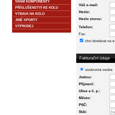
SRAM KOMPONENTY
Váš e-mail:
PŘÍSLUŠENSTVÍ KE KOLU
Heslo:
VÝBAVA NA KOLO
Heslo znovu:
JINÉ SPORTY
VÝPRODEJ
Telefon:
Fax:
chci dostávat na e
Fakturační údaje
soukromá osoba
Jméno:
Příjmení:
Ulice a č. p.:
Město:
PSČ:
Stát: