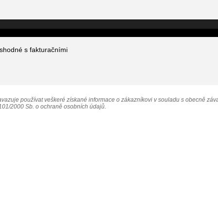
 shodné s fakturačními
vazuje používat veškeré získané informace o zákazníkovi v souladu s obecně záv
101/2000 Sb. o ochraně osobních údajů.