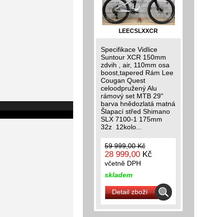
LEECSLXXCR
Specifikace Vidlice
Suntour XCR 150mm
zdvih , air, 110mm osa
boost,tapered Rám Lee
Cougan Quest
celoodpružený Alu
rámový set MTB 29"
barva hnědozlatá matná
Šlapací střed Shimano
SLX 7100-1 175mm
32z 12kolo...
59 999,00 Kč
28 999,00
Kč
včetně DPH
skladem
Detail zboží