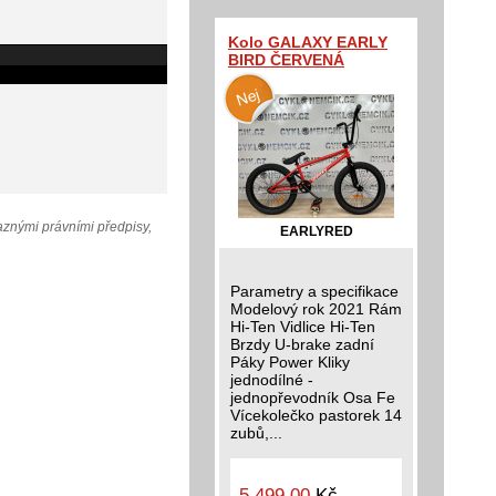
Kolo GALAXY EARLY
BIRD ČERVENÁ
aznými právními předpisy,
EARLYRED
Parametry a specifikace
Modelový rok 2021 Rám
Hi-Ten Vidlice Hi-Ten
Brzdy U-brake zadní
Páky Power Kliky
jednodílné -
jednopřevodník Osa Fe
Vícekolečko pastorek 14
zubů,...
5 499,00
Kč