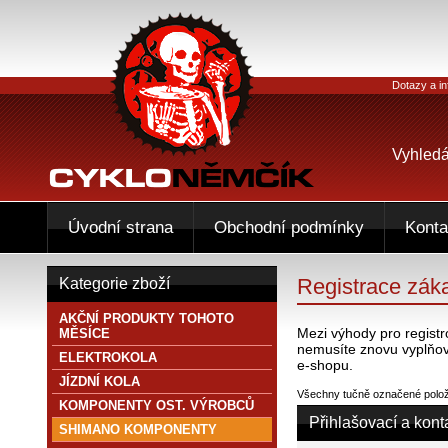
Dotazy a in
Vyhledá
Úvodní strana
Obchodní podmínky
Konta
Registrace zák
Kategorie zboží
AKČNÍ PRODUKTY TOHOTO
Mezi výhody pro registr
MĚSÍCE
nemusíte znovu vyplňov
ELEKTROKOLA
e-shopu.
JÍZDNÍ KOLA
Všechny tučně označené položk
KOMPONENTY OST. VÝROBCŮ
Přihlašovací a kont
SHIMANO KOMPONENTY