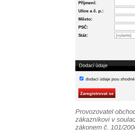
Příjmení:
Ulice a č. p.:
Město:
PSČ:
Stát:
Dodací údaje
dodací údaje jsou shodné
Provozovatel obchod
zákazníkovi v soula
zákonem č. 101/2000