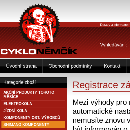
Dotazy a informace n
Vyhledávání:
Úvodní strana
Obchodní podmínky
Kontakt
Registrace z
Kategorie zboží
AKČNÍ PRODUKTY TOHOTO
MĚSÍCE
Mezi výhody pro 
ELEKTROKOLA
automatické nasta
JÍZDNÍ KOLA
KOMPONENTY OST. VÝROBCŮ
nemusíte znovu v
SHIMANO KOMPONENTY
být informován o