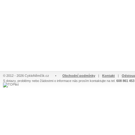
© 2012 - 2026 CykloNěmčík.cz
•
Obchodní podmínky
|
Kontakt
|
Odstoup
S dotazy, problémy nebo žádostmi o informace nás prosím kontaktujte na tel.
608 861 453