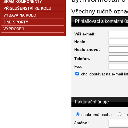
SRAM KOMPONENTY
PŘÍSLUŠENSTVÍ KE KOLU
Všechny tučně označ
VÝBAVA NA KOLO
Přihlašovací a kontaktní ú
JINÉ SPORTY
VÝPRODEJ
Váš e-mail:
Heslo:
Heslo znovu:
Telefon:
Fax:
chci dostávat na e-mail i
Fakturační údaje
soukromá osoba
fi
Jméno: