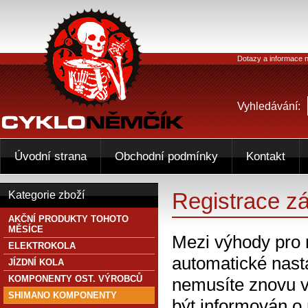
Dotazy a informace n
Vyhledávání:
Úvodní strana
Obchodní podmínky
Kontakt
Registrace z
Kategorie zboží
AKČNÍ PRODUKTY TOHOTO
MĚSÍCE
Mezi výhody pro 
ELEKTROKOLA
automatické nasta
JÍZDNÍ KOLA
KOMPONENTY OST. VÝROBCŮ
nemusíte znovu v
SHIMANO KOMPONENTY
být informován o