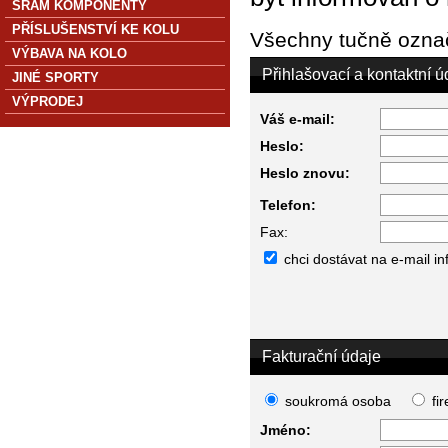
SRAM KOMPONENTY
PŘÍSLUŠENSTVÍ KE KOLU
Všechny tučně označ
VÝBAVA NA KOLO
Přihlašovací a kontaktní ú
JINÉ SPORTY
VÝPRODEJ
Váš e-mail:
Heslo:
Heslo znovu:
Telefon:
Fax:
chci dostávat na e-mail i
Fakturační údaje
soukromá osoba
fi
Jméno: