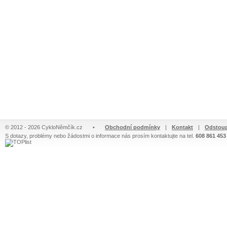
© 2012 - 2026 CykloNěmčík.cz
•
Obchodní podmínky
|
Kontakt
|
Odstoup
S dotazy, problémy nebo žádostmi o informace nás prosím kontaktujte na tel.
608 861 453