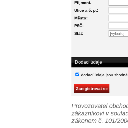
Příjmení:
Ulice a č. p.:
Město:
PSČ:
Stát:
Dodací údaje
dodací údaje jsou shodné
Provozovatel obchod
zákazníkovi v soula
zákonem č. 101/2000