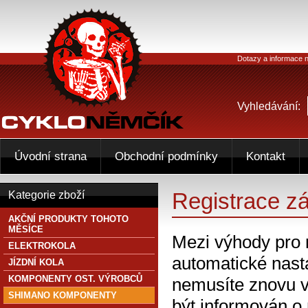
Dotazy a informace n
Vyhledávání:
Úvodní strana
Obchodní podmínky
Kontakt
Registrace z
Kategorie zboží
AKČNÍ PRODUKTY TOHOTO
MĚSÍCE
Mezi výhody pro 
ELEKTROKOLA
automatické nasta
JÍZDNÍ KOLA
KOMPONENTY OST. VÝROBCŮ
nemusíte znovu v
SHIMANO KOMPONENTY
být informován o