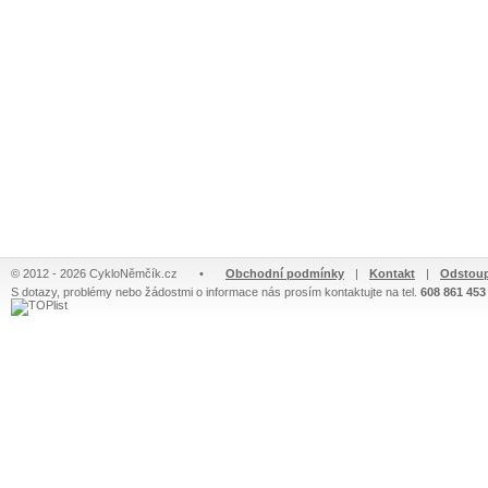
© 2012 - 2026 CykloNěmčík.cz
•
Obchodní podmínky
|
Kontakt
|
Odstoup
S dotazy, problémy nebo žádostmi o informace nás prosím kontaktujte na tel.
608 861 453