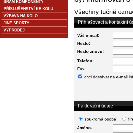
SRAM KOMPONENTY
PŘÍSLUŠENSTVÍ KE KOLU
Všechny tučně označ
VÝBAVA NA KOLO
Přihlašovací a kontaktní ú
JINÉ SPORTY
VÝPRODEJ
Váš e-mail:
Heslo:
Heslo znovu:
Telefon:
Fax:
chci dostávat na e-mail i
Fakturační údaje
soukromá osoba
fi
Jméno: