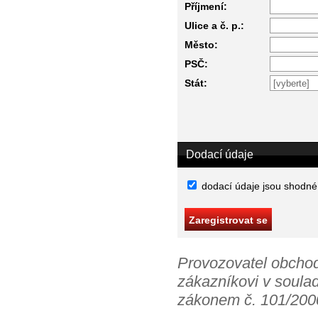
Příjmení:
Ulice a č. p.:
Město:
PSČ:
Stát:
Dodací údaje
dodací údaje jsou shodné
Provozovatel obchod
zákazníkovi v soula
zákonem č. 101/2000