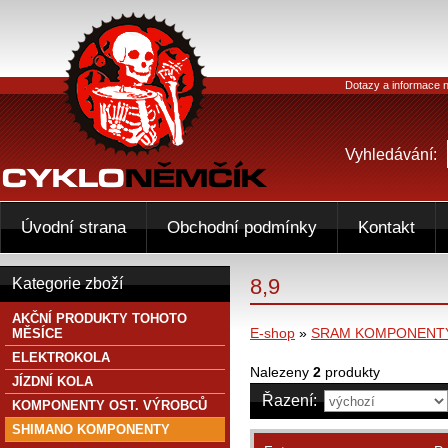
Dotazy a informace n
Vyhledávání:
Úvodní strana
Obchodní podmínky
Kontakt
8,9
Kategorie zboží
AKČNÍ PRODUKTY TOHOTO
E-shop
»
SRAM KOMPONENT
MĚSÍCE
ELEKTROKOLA
Nalezeny
2
produkty
JÍZDNÍ KOLA
Řazení:
KOMPONENTY OST. VÝROBCŮ
SHIMANO KOMPONENTY