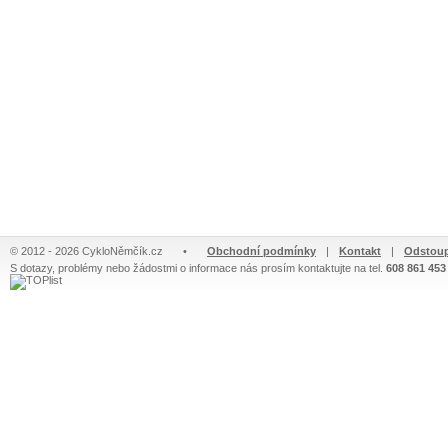
© 2012 - 2026 CykloNěmčík.cz
•
Obchodní podmínky
|
Kontakt
|
Odstoup
S dotazy, problémy nebo žádostmi o informace nás prosím kontaktujte na tel.
608 861 453