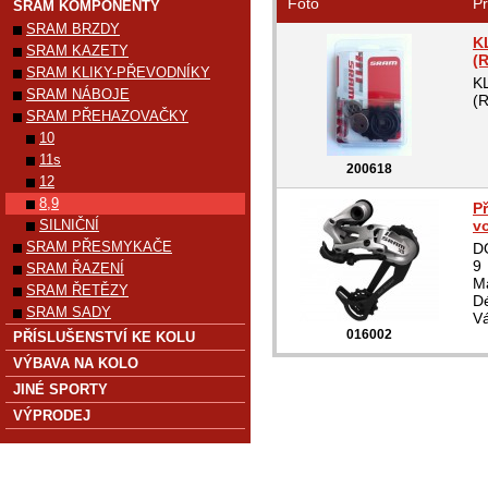
Foto
Pr
SRAM KOMPONENTY
SRAM BRZDY
K
SRAM KAZETY
(
SRAM KLIKY-PŘEVODNÍKY
K
SRAM NÁBOJE
(
SRAM PŘEHAZOVAČKY
10
11s
200618
12
8,9
P
SILNIČNÍ
vo
SRAM PŘESMYKAČE
D
9
SRAM ŘAZENÍ
Ma
SRAM ŘETĚZY
Dé
SRAM SADY
V
016002
PŘÍSLUŠENSTVÍ KE KOLU
VÝBAVA NA KOLO
JINÉ SPORTY
VÝPRODEJ