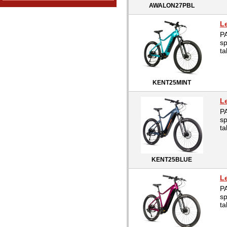
AWALON27PBL
L
P
sp
ta
KENT25MINT
L
P
sp
ta
KENT25BLUE
L
P
sp
ta