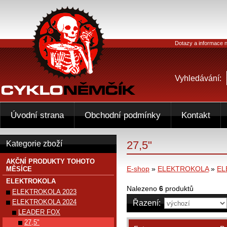
Dotazy a informace n
Vyhledávání:
Úvodní strana
Obchodní podmínky
Kontakt
27,5"
Kategorie zboží
AKČNÍ PRODUKTY TOHOTO
E-shop
»
ELEKTROKOLA
»
EL
MĚSÍCE
ELEKTROKOLA
Nalezeno
6
produktů
ELEKTROKOLA 2023
ELEKTROKOLA 2024
Řazení:
LEADER FOX
27,5"