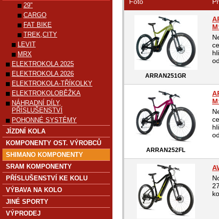
Foto
Pr
29"
CARGO
A
FAT BIKE
M
TREK,CITY
N
LEVIT
ce
hl
MRX
od
ELEKTROKOLA 2025
ELEKTROKOLA 2026
ARRAN251GR
ELEKTROKOLA-TŘÍKOLKY
ELEKTROKOLOBĚŽKA
A
M
NÁHRADNÍ DÍLY,
PŘÍSLUŠENSTVÍ
N
ce
POHONNÉ SYSTÉMY
hl
JÍZDNÍ KOLA
od
KOMPONENTY OST. VÝROBCŮ
ARRAN252FL
SHIMANO KOMPONENTY
SRAM KOMPONENTY
A
No
PŘÍSLUŠENSTVÍ KE KOLU
27
VÝBAVA NA KOLO
ko
JINÉ SPORTY
VÝPRODEJ