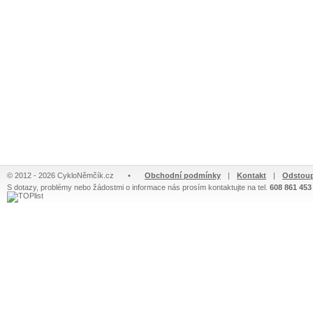
© 2012 - 2026 CykloNěmčík.cz
•
Obchodní podmínky
|
Kontakt
|
Odstoup
S dotazy, problémy nebo žádostmi o informace nás prosím kontaktujte na tel.
608 861 453