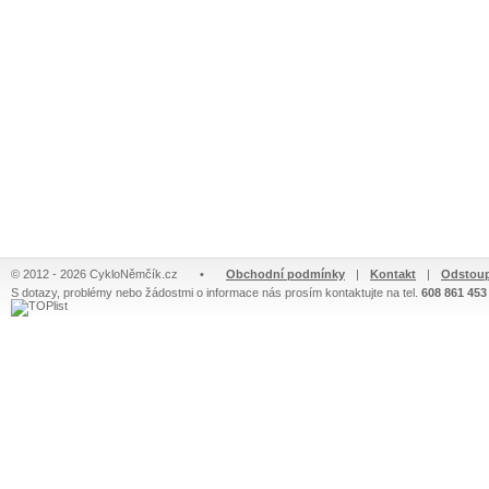
© 2012 - 2026 CykloNěmčík.cz
•
Obchodní podmínky
|
Kontakt
|
Odstoup
S dotazy, problémy nebo žádostmi o informace nás prosím kontaktujte na tel.
608 861 453