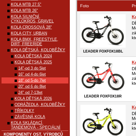
KOLA MTB 27.5"
Foto
Pr
KOLA MTB 26"
KOLA SILNIČNÍ,
K
CYKLOKROS, GRAVEL
D
KOLA CROSSOVÁ 28"
Mo
zá
KOLA CITY, URBAN
kt
KOLA BMX, FREESTYLE,
DIRT, FREERIDE
KOLA DĚTSKÁ, KOLOBĚŽKY
LEADER FOXFOX18BL
KOLA DĚTSKÁ 2024
KOLA DĚTSKÁ 2025
K
14"-od 3 do 5let
D
Mo
16" od 4-do 6let
zá
18" od 5-do 7let
kt
20" od 6 do 8let
24" od 7-13let
LEADER FOXFOX18R
KOLA DĚTSKÁ 2026
ODRÁŽEDLA, KOLOBĚŽKY
K
TŘÍKOLKY
D
ZÁVĚSNÁ KOLA
Mo
KOLA SKLÁDACÍ,
zá
TANDEMOVÁ - SPECIÁLNÍ
kt
KOMPONENTY OST. VÝROBCŮ