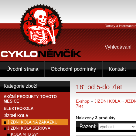
Dotazy a informace n
Vyhledávání:
Úvodní strana
Obchodní podmínky
Kontakt
18" od 5-do 7let
Kategorie zboží
AKČNÍ PRODUKTY TOHOTO
E-shop
»
JÍZDNÍ KOLA
»
JÍZD
MĚSÍCE
7let
ELEKTROKOLA
JÍZDNÍ KOLA
Nalezeny
3
produkty
JÍZDNÍ KOLA NA ZAKÁZKU
Řazení:
JÍZDNÍ KOLA SÉRIOVÁ
KOLA MTB 29"