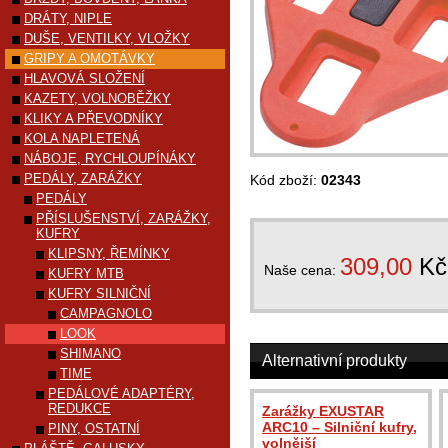
DRÁTY, NIPLE
DUŠE, VENTILKY, VLOŽKY
GRIPY A OMOTÁVKY
HLAVOVÁ SLOŽENÍ
KAZETY, VOLNOBĚŽKY
KLIKY A PŘEVODNÍKY
KOLA NAPLETENÁ
NÁBOJE, RYCHLOUPÍNÁKY
PEDÁLY, ZARÁŽKY
Kód zboží:
02343
PEDÁLY
PŘÍSLUŠENSTVÍ, ZARÁŽKY,
KUFRY
KLIPSNY, ŘEMÍNKY
309,00
Kč
Naše cena:
KUFRY MTB
KUFRY SILNIČNÍ
CAMPAGNOLO
LOOK
SHIMANO
Alternativní produkty
TIME
PEDÁLOVÉ ADAPTÉRY,
REDUKCE
Zarážky EXUSTAR
ARC10 – Silniční kufry,
PINY, OSTATNÍ
volnější