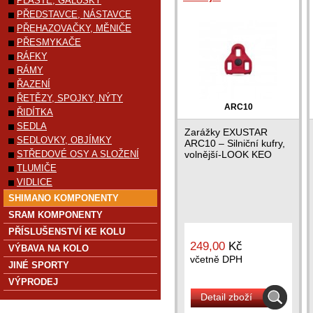
PLÁŠTĚ, GALUSKY
PŘEDSTAVCE, NÁSTAVCE
PŘEHAZOVAČKY, MĚNIČE
PŘESMYKAČE
RÁFKY
RÁMY
ŘAZENÍ
ŘETĚZY, SPOJKY, NÝTY
ARC10
ŘIDÍTKA
SEDLA
Zarážky EXUSTAR
SEDLOVKY, OBJÍMKY
ARC10 – Silniční kufry,
STŘEDOVÉ OSY A SLOŽENÍ
volnější-LOOK KEO
TLUMIČE
VIDLICE
SHIMANO KOMPONENTY
SRAM KOMPONENTY
PŘÍSLUŠENSTVÍ KE KOLU
249,00
Kč
VÝBAVA NA KOLO
včetně DPH
JINÉ SPORTY
VÝPRODEJ
Detail zboží