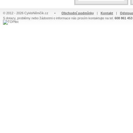
© 2012 - 2026 CykloNěmčík.cz
•
Obchodní podmínky
|
Kontakt
|
Odstoup
S dotazy, problémy nebo žádostmi o informace nás prosím kontaktujte na tel.
608 861 453