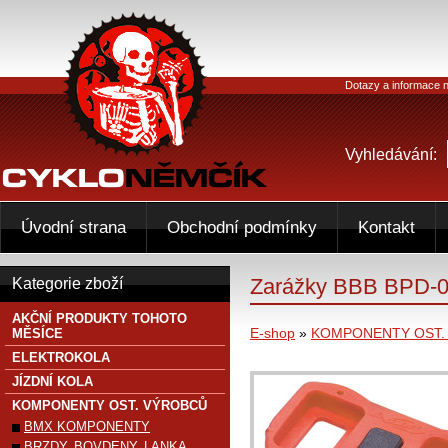
Dotazy a informace n
Vyhledávání:
Úvodní strana
Obchodní podmínky
Kontakt
Zarážky BBB BPD-02
Kategorie zboží
AKČNÍ PRODUKTY TOHOTO
E-shop
»
KOMPONENTY OST.
MĚSÍCE
ELEKTROKOLA
JÍZDNÍ KOLA
KOMPONENTY OST. VÝROBCŮ
BMX KOMPONENTY
BRZDY, BOVDENY, LANKA