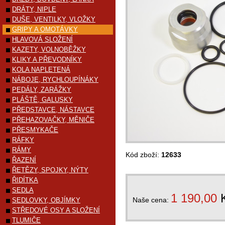
DRÁTY, NIPLE
DUŠE, VENTILKY, VLOŽKY
GRIPY A OMOTÁVKY
HLAVOVÁ SLOŽENÍ
KAZETY, VOLNOBĚŽKY
KLIKY A PŘEVODNÍKY
KOLA NAPLETENÁ
NÁBOJE, RYCHLOUPÍNÁKY
PEDÁLY, ZARÁŽKY
PLÁŠTĚ, GALUSKY
PŘEDSTAVCE, NÁSTAVCE
PŘEHAZOVAČKY, MĚNIČE
PŘESMYKAČE
RÁFKY
RÁMY
Kód zboží:
12633
ŘAZENÍ
ŘETĚZY, SPOJKY, NÝTY
ŘIDÍTKA
SEDLA
1 190,00
Naše cena:
SEDLOVKY, OBJÍMKY
STŘEDOVÉ OSY A SLOŽENÍ
TLUMIČE