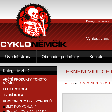
Dotazy a informace n
Vyhledávání:
Úvodní strana
Obchodní podmínky
Kontakt
TĚSNĚNÍ VIDLICE 
Kategorie zboží
AKČNÍ PRODUKTY TOHOTO
E-shop
»
KOMPONENTY OST.
MĚSÍCE
ELEKTROKOLA
JÍZDNÍ KOLA
KOMPONENTY OST. VÝROBCŮ
BMX KOMPONENTY
BRZDY, BOVDENY, LANKA