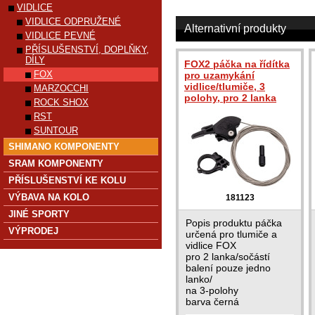
VIDLICE
VIDLICE ODPRUŽENÉ
Alternativní produkty
VIDLICE PEVNÉ
PŘÍSLUŠENSTVÍ, DOPLŇKY,
DÍLY
FOX2 páčka na řídítka
FOX
pro uzamykání
vidlice/tlumiče, 3
MARZOCCHI
polohy, pro 2 lanka
ROCK SHOX
RST
SUNTOUR
SHIMANO KOMPONENTY
SRAM KOMPONENTY
PŘÍSLUŠENSTVÍ KE KOLU
VÝBAVA NA KOLO
181123
JINÉ SPORTY
Popis produktu páčka
VÝPRODEJ
určená pro tlumiče a
vidlice FOX
pro 2 lanka/sočástí
balení pouze jedno
lanko/
na 3-polohy
barva černá
hmotnost: 85 g /váženo/