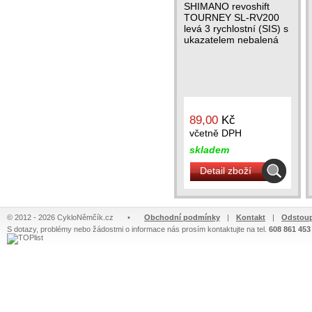
SHIMANO revoshift
TOURNEY SL-RV200
levá 3 rychlostní (SIS) s
ukazatelem nebalená
89,00
Kč
včetně DPH
skladem
Detail zboží
© 2012 - 2026 CykloNěmčík.cz
•
Obchodní podmínky
|
Kontakt
|
Odstoup
S dotazy, problémy nebo žádostmi o informace nás prosím kontaktujte na tel.
608 861 453