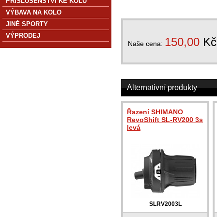
PŘÍSLUŠENSTVÍ KE KOLU
VÝBAVA NA KOLO
JINÉ SPORTY
VÝPRODEJ
150,00
Kč
Naše cena:
Alternativní produkty
Řazení SHIMANO
RevoShift SL-RV200 3s
levá
SLRV2003L