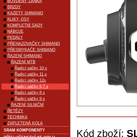
BOVDENY, LANKA
BRZDY
KAZETY SHIMANO
KLIKY, OSY
KOMPLETNÍ SADY
NÁBOJE
PEDÁLY
PŘEHAZOVAČKY SHIMANO
PŘESMYKAČE SHIMANO
ŘAZENÍ SHIMANO
ŘAZENÍ MTB
Řadící páčky 10 s
Řadící páčky 11 s
Řadící páčky 12s
Řadící páčky 6,7 s
Řadící páčky 8 s
Řadící páčky 9 s
ŘAZENÍ SILNIČNÍ
ŘETĚZY
TECHNIKA
ZAPLETENÁ KOLA
SRAM KOMPONENTY
Kód zboží:
S