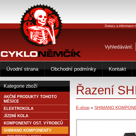
Dotazy a informace n
Vyhledávání:
Úvodní strana
Obchodní podmínky
Kontakt
Řazení SH
Kategorie zboží
AKČNÍ PRODUKTY TOHOTO
MĚSÍCE
E-shop
»
SHIMANO KOMPON
ELEKTROKOLA
JÍZDNÍ KOLA
KOMPONENTY OST. VÝROBCŮ
SHIMANO KOMPONENTY