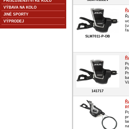
PŘÍSLUŠENSTVÍ KE KOLU
VÝBAVA NA KOLO
Ř
JINÉ SPORTY
Řa
u
VÝPRODEJ
(u
řa
SLM7011-P-OB
Ř
Po
Pr
Pr
ba
V
141717
Ř
p
Po
pr
la
na