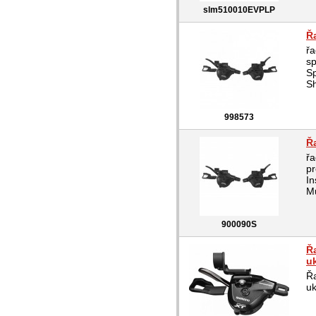
slm510010EVPLP
Ř
řa
sp
S
S
998573
Ř
řa
pr
In
Mu
900090S
Ř
uk
Ř
uk