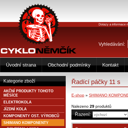
Dotazy a informace n
Vyhledávání:
Úvodní strana
Obchodní podmínky
Kontakt
Řadící páčky 11 s
Kategorie zboží
AKČNÍ PRODUKTY TOHOTO
E-shop
»
SHIMANO KOMPON
MĚSÍCE
ELEKTROKOLA
Nalezeno
29
produktů
JÍZDNÍ KOLA
Řazení:
KOMPONENTY OST. VÝROBCŮ
SHIMANO KOMPONENTY