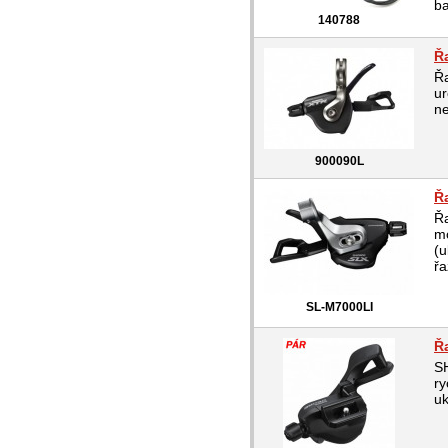
ba
140788
Ř
Ř
ur
ne
900090L
Řa
Řa
mo
(u
řa
SL-M7000LI
Ř
S
ry
u