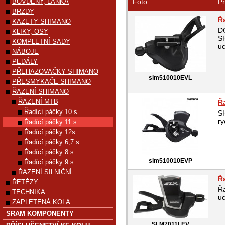
BOVDENY, LANKA
Foto
Pr
BRZDY
Ř
KAZETY SHIMANO
D
KLIKY, OSY
S
KOMPLETNÍ SADY
uc
NÁBOJE
PEDÁLY
PŘEHAZOVAČKY SHIMANO
slm510010EVL
PŘESMYKAČE SHIMANO
ŘAZENÍ SHIMANO
ŘAZENÍ MTB
Ř
Řadící páčky 10 s
S
ry
Řadící páčky 11 s
Řadící páčky 12s
Řadící páčky 6,7 s
Řadící páčky 8 s
slm510010EVP
Řadící páčky 9 s
ŘAZENÍ SILNIČNÍ
Ř
ŘETĚZY
Řa
TECHNIKA
u
ZAPLETENÁ KOLA
SRAM KOMPONENTY
SLM7011LEV