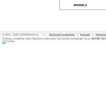
800080LS
© 2012 - 2026 CykloNěmčík.cz
•
Obchodní podmínky
|
Kontakt
|
Odstoup
S dotazy, problémy nebo žádostmi o informace nás prosím kontaktujte na tel.
608 861 453