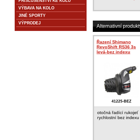
PŘÍSLUŠENSTVÍ KE KOLU
VÝBAVA NA KOLO
JINÉ SPORTY
VÝPRODEJ
Alternativní produkt
Řazení Shimano
RevoShift RS36 3s
levá-bez indexu
41225-BEZ
otočná řadící rukojeť
rychlostní bez indexu