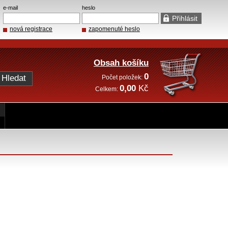
e-mail
heslo
nová registrace
zapomenuté heslo
Obsah košíku
0
Počet položek:
0,00
Kč
Celkem: