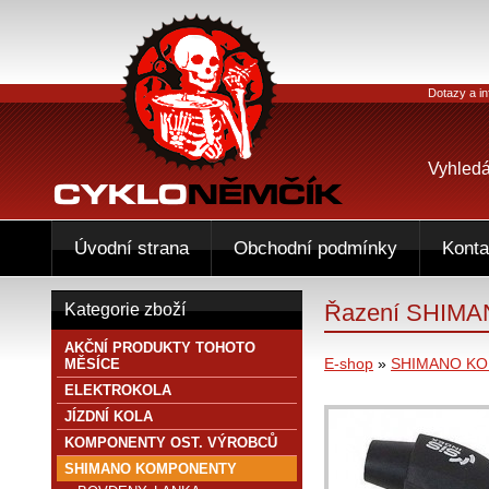
Dotazy a in
Vyhledá
Úvodní strana
Obchodní podmínky
Konta
Řazení SHIMAN
Kategorie zboží
AKČNÍ PRODUKTY TOHOTO
E-shop
»
SHIMANO K
MĚSÍCE
ELEKTROKOLA
JÍZDNÍ KOLA
KOMPONENTY OST. VÝROBCŮ
SHIMANO KOMPONENTY