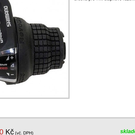
0
Kč
skla
(vč. DPH)