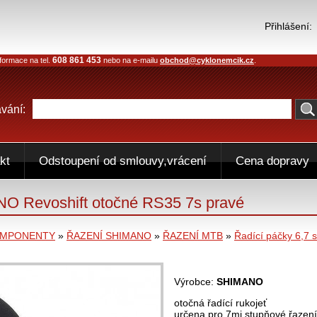
Přihlášení:
608 861 453
formace na tel.
nebo na e-mailu
obchod@cyklonemcik.cz
.
vání:
kt
Odstoupení od smlouvy,vrácení
Cena dopravy
O Revoshift otočné RS35 7s pravé
OMPONENTY
»
ŘAZENÍ SHIMANO
»
ŘAZENÍ MTB
»
Řadící páčky 6,7 s
Výrobce:
SHIMANO
otočná řadící rukojeť
určena pro 7mi stupňové řazení