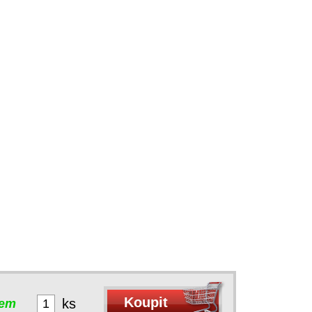
ks
dem