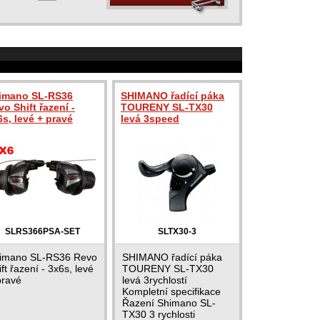
imano SL-RS36
SHIMANO řadící páka
o Shift řazení -
TOURENY SL-TX30
6s, levé + pravé
levá 3speed
SLRS366PSA-SET
SLTX30-3
imano SL-RS36 Revo
SHIMANO řadící páka
ft řazení - 3x6s, levé
TOURENY SL-TX30
pravé
levá 3rychlostí
Kompletní specifikace
Řazení Shimano SL-
TX30 3 rychlosti