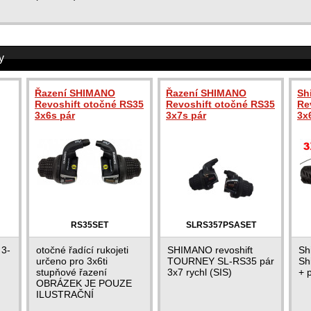
y
Řazení SHIMANO
Řazení SHIMANO
Sh
Revoshift otočné RS35
Revoshift otočné RS35
Rev
3x6s pár
3x7s pár
3x
RS35SET
SLRS357PSASET
 3-
otočné řadící rukojeti
SHIMANO revoshift
Sh
určeno pro 3x6ti
TOURNEY SL-RS35 pár
Shi
stupňové řazení
3x7 rychl (SIS)
+ 
OBRÁZEK JE POUZE
ILUSTRAČNÍ