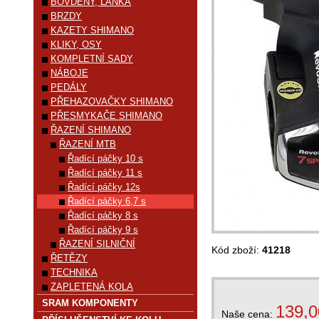
BOVDENY, LANKA
BRZDY
KAZETY SHIMANO
KLIKY, OSY
KOMPLETNÍ SADY
NÁBOJE
PEDÁLY
PŘEHAZOVAČKY SHIMANO
PŘESMYKAČE SHIMANO
ŘAZENÍ SHIMANO
ŘAZENÍ MTB
Řadící páčky 10 s
Řadící páčky 11 s
Řadící páčky 12s
Řadící páčky 6,7 s
Řadící páčky 8 s
Řadící páčky 9 s
ŘAZENÍ SILNIČNÍ
Kód zboží:
41218
ŘETĚZY
TECHNIKA
ZAPLETENÁ KOLA
SRAM KOMPONENTY
139,0
Naše cena: