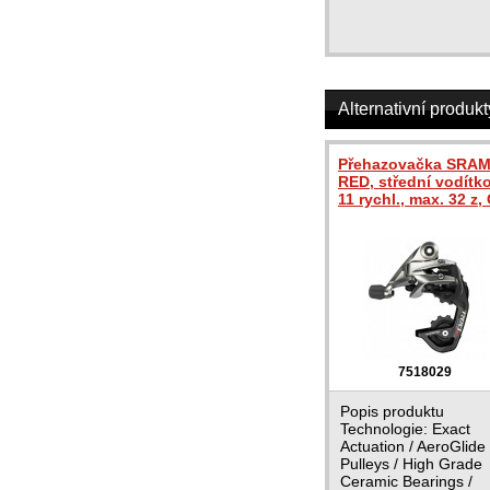
Alternativní produkt
Přehazovačka SRA
RED, střední vodítko
11 rychl., max. 32 z,
7518029
Popis produktu
Technologie: Exact
Actuation / AeroGlide
Pulleys / High Grade
Ceramic Bearings /