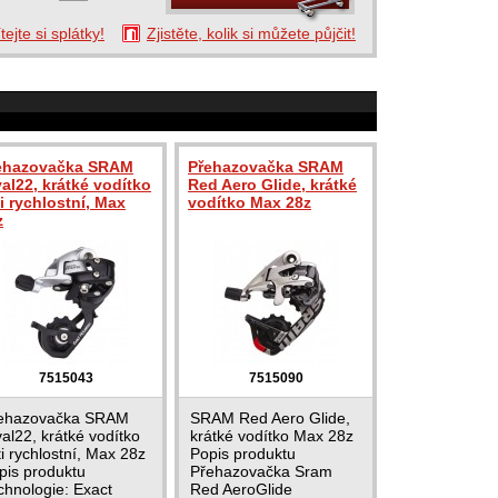
tejte si splátky!
Zjistěte, kolik si můžete půjčit!
ehazovačka SRAM
Přehazovačka SRAM
val22, krátké vodítko
Red Aero Glide, krátké
i rychlostní, Max
vodítko Max 28z
z
7515043
7515090
ehazovačka SRAM
SRAM Red Aero Glide,
val22, krátké vodítko
krátké vodítko Max 28z
ti rychlostní, Max 28z
Popis produktu
pis produktu
Přehazovačka Sram
chnologie: Exact
Red AeroGlide