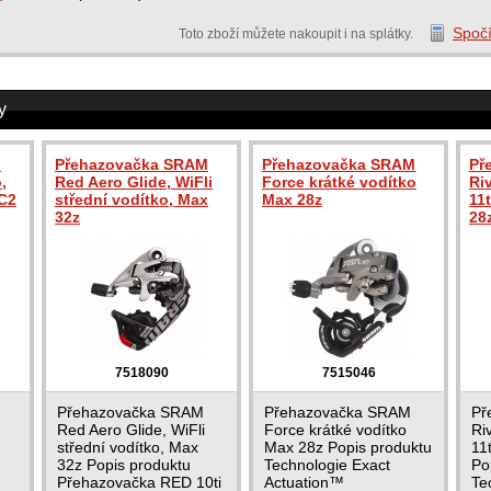
Spočí
Toto zboží můžete nakoupit i na splátky.
y
M
Přehazovačka SRAM
Přehazovačka SRAM
Př
,
Red Aero Glide, WiFli
Force krátké vodítko
Ri
 C2
střední vodítko, Max
Max 28z
11t
32z
28
7518090
7515046
Přehazovačka SRAM
Přehazovačka SRAM
Př
Red Aero Glide, WiFli
Force krátké vodítko
Ri
střední vodítko, Max
Max 28z Popis produktu
11
32z Popis produktu
Technologie Exact
Po
Přehazovačka RED 10ti
Actuation™
Te