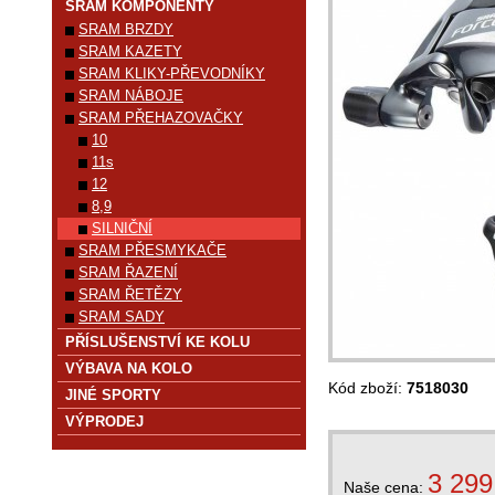
SRAM KOMPONENTY
SRAM BRZDY
SRAM KAZETY
SRAM KLIKY-PŘEVODNÍKY
SRAM NÁBOJE
SRAM PŘEHAZOVAČKY
10
11s
12
8,9
SILNIČNÍ
SRAM PŘESMYKAČE
SRAM ŘAZENÍ
SRAM ŘETĚZY
SRAM SADY
PŘÍSLUŠENSTVÍ KE KOLU
VÝBAVA NA KOLO
Kód zboží:
7518030
JINÉ SPORTY
VÝPRODEJ
3 299
Naše cena: