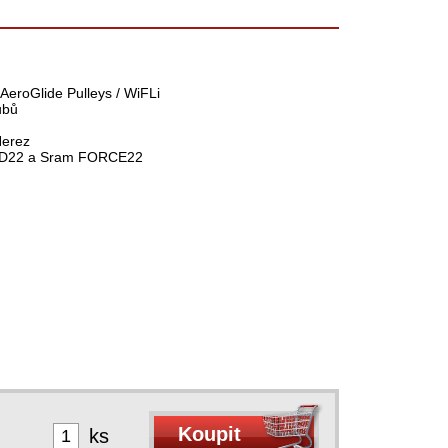
 AeroGlide Pulleys / WiFLi
ubů
Nerez
 RED22 a Sram FORCE22
ks