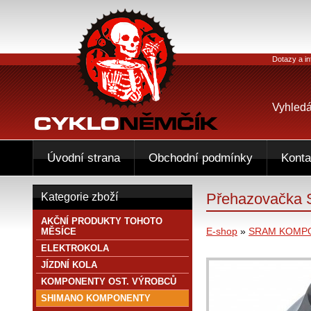
Dotazy a in
Vyhledá
Úvodní strana
Obchodní podmínky
Konta
Přehazovačka S
Kategorie zboží
AKČNÍ PRODUKTY TOHOTO
E-shop
»
SRAM KOMP
MĚSÍCE
ELEKTROKOLA
JÍZDNÍ KOLA
KOMPONENTY OST. VÝROBCŮ
SHIMANO KOMPONENTY