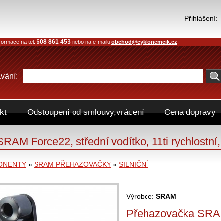
Přihlášení:
608 861 453
formace na tel.
nebo na e-mailu
obchod@cyklonemcik.cz
.
vání:
kt
Odstoupení od smlouvy,vrácení
Cena dopravy
RAM Force22, střední vodítko, 11ti rychlostní
ONENTY
»
SRAM PŘEHAZOVAČKY
»
SILNIČNÍ
Výrobce:
SRAM
Přehazovačka SRAM 