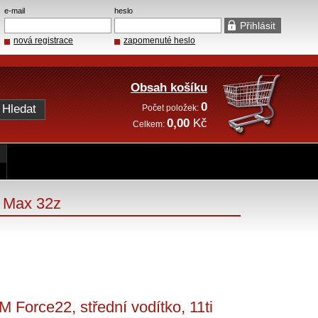
e-mail
heslo
nová registrace
zapomenuté heslo
Obsah košíku
0
Počet položek:
0,00
Kč
Celkem:
, Max 32z
Force22, střední vodítko, 11ti