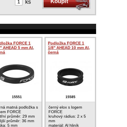
ks
dložka FORCE 1
Podložka FORCE 1
8" AHEAD 5 mm Al,
1/8" AHEAD 10 mm Al,
rná
černá
15551
15585
rná matná podložka s
černý elox s logem
gem FORCE
FORCE
itřní průměr: 29 mm
kruhový rádius: 2 x 5
ější průměr: 36 mm
mm
ška: 5 mm
materiál: Al hliník