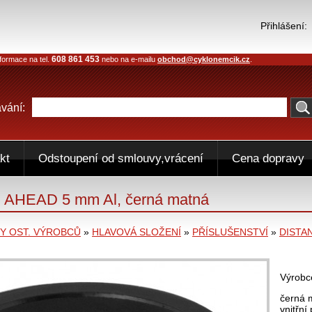
Přihlášení:
608 861 453
formace na tel.
nebo na e-mailu
obchod@cyklonemcik.cz
.
vání:
kt
Odstoupení od smlouvy,vrácení
Cena dopravy
" AHEAD 5 mm Al, černá matná
 OST. VÝROBCŮ
»
HLAVOVÁ SLOŽENÍ
»
PŘÍSLUŠENSTVÍ
»
DISTA
Výrobc
černá 
vnitřn