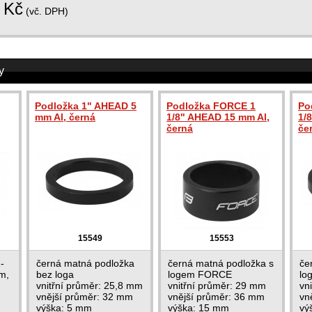
Kč
(vč. DPH)
y
Podložka 1" AHEAD 5
Podložka FORCE 1
Po
mm Al, černá
1/8" AHEAD 15 mm Al,
1/
černá
če
15549
15553
-
černá matná podložka
černá matná podložka s
če
m,
bez loga
logem FORCE
lo
vnitřní průměr: 25,8 mm
vnitřní průměr: 29 mm
vn
vnější průměr: 32 mm
vnější průměr: 36 mm
vn
výška: 5 mm
výška: 15 mm
vý