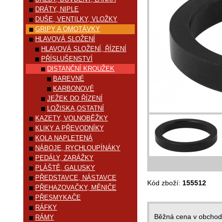
DRÁTY, NIPLE
DUŠE, VENTILKY, VLOŽKY
GRIPY A OMOTÁVKY
HLAVOVÁ SLOŽENÍ
HLAVOVÁ SLOŽENÍ, ŘÍZENÍ
PŘÍSLUŠENSTVÍ
DISTANČNÍ KROUŽEK
BAREVNÉ
KARBONOVÉ
JEŽEK DO ŘÍZENÍ
LOŽISKA,OSTATNÍ
KAZETY, VOLNOBĚŽKY
KLIKY A PŘEVODNÍKY
KOLA NAPLETENÁ
NÁBOJE, RYCHLOUPÍNÁKY
PEDÁLY, ZARÁŽKY
PLÁŠTĚ, GALUSKY
PŘEDSTAVCE, NÁSTAVCE
Kód zboží:
155512
PŘEHAZOVAČKY, MĚNIČE
PŘESMYKAČE
RÁFKY
Běžná cena v obcho
RÁMY