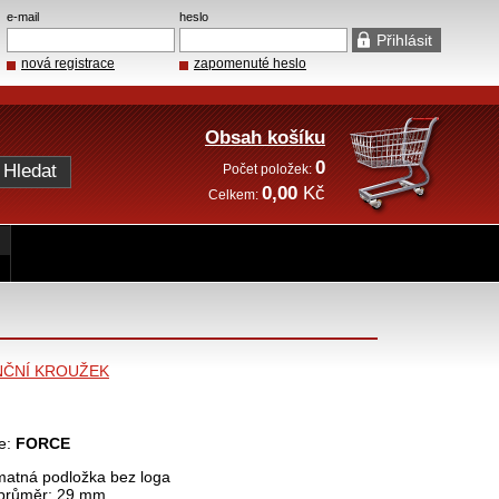
e-mail
heslo
nová registrace
zapomenuté heslo
Obsah košíku
0
Počet položek:
0,00
Kč
Celkem:
NČNÍ KROUŽEK
e:
FORCE
matná podložka bez loga
í průměr: 29 mm