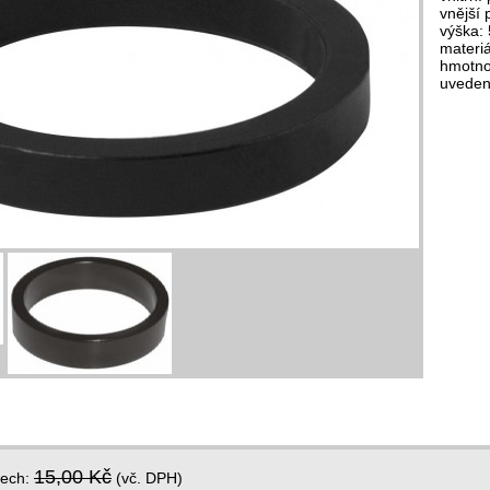
vnější
výška:
materiál
hmotnos
uveden
15,00 Kč
dech:
(vč. DPH)