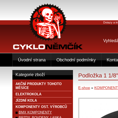
Dotazy a in
Vyhledá
Úvodní strana
Obchodní podmínky
Konta
Podložka 1 1/8
Kategorie zboží
AKČNÍ PRODUKTY TOHOTO
E-shop
»
KOMPONENTY
MĚSÍCE
ELEKTROKOLA
JÍZDNÍ KOLA
KOMPONENTY OST. VÝROBCŮ
BMX KOMPONENTY
BRZDY, BOVDENY, LANKA