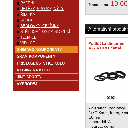
10,00
ŘAZENÍ
Naše cena:
ŘETĚZY, SPOJKY, NÝTY
ŘIDÍTKA
SEDLA
SEDLOVKY, OBJÍMKY
Alternativní produkt
STŘEDOVÉ OSY A SLOŽENÍ
TLUMIČE
VIDLICE
Podložka distanční
A2Z AD181 černé
SHIMANO KOMPONENTY
SRAM KOMPONENTY
PŘÍSLUŠENSTVÍ KE KOLU
VÝBAVA NA KOLO
JINÉ SPORTY
VÝPRODEJ
0192
- distanční podložky 1
1/8"" 3mm, 5mm, 8m
10mm
- materiál: Al
- barva: černá