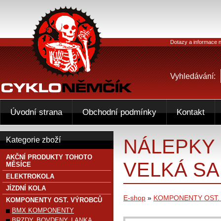
Dotazy a informace n
Vyhledávání:
Úvodní strana
Obchodní podmínky
Kontakt
NÁLEPKY 
Kategorie zboží
AKČNÍ PRODUKTY TOHOTO
VELKÁ SAD
MĚSÍCE
ELEKTROKOLA
JÍZDNÍ KOLA
E-shop
»
KOMPONENTY OST.
KOMPONENTY OST. VÝROBCŮ
BMX KOMPONENTY
BRZDY, BOVDENY, LANKA