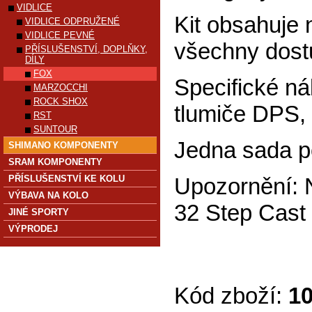
VIDLICE
Kit obsahuje 
VIDLICE ODPRUŽENÉ
VIDLICE PEVNÉ
všechny dost
PŘÍSLUŠENSTVÍ, DOPLŇKY,
DÍLY
FOX
Specifické nál
MARZOCCHI
ROCK SHOX
tlumiče DPS,
RST
SUNTOUR
Jedna sada po
SHIMANO KOMPONENTY
SRAM KOMPONENTY
PŘÍSLUŠENSTVÍ KE KOLU
Upozornění: N
VÝBAVA NA KOLO
32 Step Cast 
JINÉ SPORTY
VÝPRODEJ
Kód zboží:
1