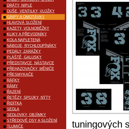
DRÁTY, NIPLE
DUŠE, VENTILKY, VLOŽKY
GRIPY A OMOTÁVKY
HLAVOVÁ SLOŽENÍ
KAZETY, VOLNOBĚŽKY
KLIKY A PŘEVODNÍKY
KOLA NAPLETENÁ
NÁBOJE, RYCHLOUPÍNÁKY
PEDÁLY, ZARÁŽKY
PLÁŠTĚ, GALUSKY
PŘEDSTAVCE, NÁSTAVCE
PŘEHAZOVAČKY, MĚNIČE
PŘESMYKAČE
RÁFKY
RÁMY
ŘAZENÍ
ŘETĚZY, SPOJKY, NÝTY
ŘIDÍTKA
SEDLA
SEDLOVKY, OBJÍMKY
STŘEDOVÉ OSY A SLOŽENÍ
tuningových s
TLUMIČE