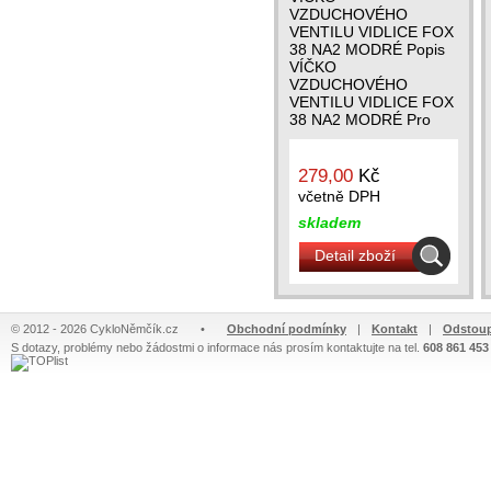
VZDUCHOVÉHO
VENTILU VIDLICE FOX
38 NA2 MODRÉ Popis
VÍČKO
VZDUCHOVÉHO
VENTILU VIDLICE FOX
38 NA2 MODRÉ Pro
vidlice FLOAT s
průměrem vnitřních
nohou 38mm
279,00
Kč
včetně DPH
skladem
Detail zboží
© 2012 - 2026 CykloNěmčík.cz
•
Obchodní podmínky
|
Kontakt
|
Odstoup
S dotazy, problémy nebo žádostmi o informace nás prosím kontaktujte na tel.
608 861 453