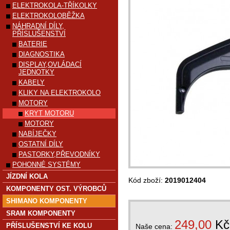
ELEKTROKOLA-TŘÍKOLKY
ELEKTROKOLOBĚŽKA
NÁHRADNÍ DÍLY,
PŘÍSLUŠENSTVÍ
BATERIE
DIAGNOSTIKA
DISPLAY,OVLÁDACÍ
JEDNOTKY
KABELY
KLIKY NA ELEKTROKOLO
MOTORY
KRYT MOTORU
MOTORY
NABÍJEČKY
OSTATNÍ DÍLY
PASTORKY,PŘEVODNÍKY
POHONNÉ SYSTÉMY
JÍZDNÍ KOLA
Kód zboží:
2019012404
KOMPONENTY OST. VÝROBCŮ
SHIMANO KOMPONENTY
SRAM KOMPONENTY
249,00
Kč
PŘÍSLUŠENSTVÍ KE KOLU
Naše cena: