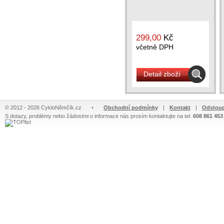
299,00
Kč
včetně DPH
Detail zboží
© 2012 - 2026 CykloNěmčík.cz
•
Obchodní podmínky
|
Kontakt
|
Odstoup
S dotazy, problémy nebo žádostmi o informace nás prosím kontaktujte na tel.
608 861 453