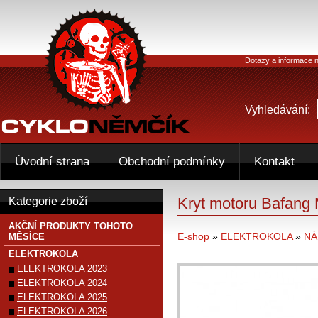
Dotazy a informace n
Vyhledávání:
Úvodní strana
Obchodní podmínky
Kontakt
Kryt motoru Bafa
Kategorie zboží
AKČNÍ PRODUKTY TOHOTO
E-shop
»
ELEKTROKOLA
»
NÁ
MĚSÍCE
ELEKTROKOLA
ELEKTROKOLA 2023
ELEKTROKOLA 2024
ELEKTROKOLA 2025
ELEKTROKOLA 2026