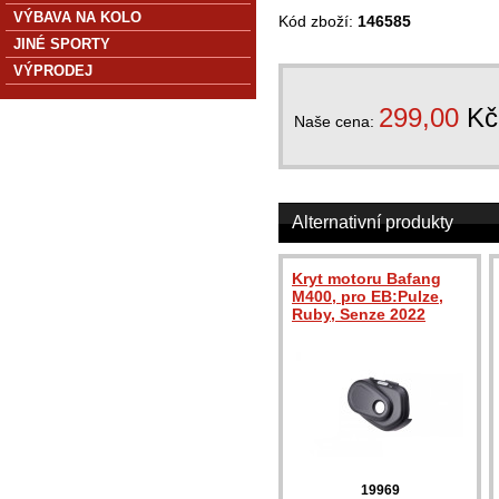
VÝBAVA NA KOLO
Kód zboží:
146585
JINÉ SPORTY
VÝPRODEJ
299,00
Kč
Naše cena:
Alternativní produkty
Kryt motoru Bafang
M400, pro EB:Pulze,
Ruby, Senze 2022
19969