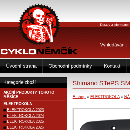
Dotazy a informace n
Vyhledávání:
Úvodní strana
Obchodní podmínky
Kontakt
Shimano STePS SM-
Kategorie zboží
AKČNÍ PRODUKTY TOHOTO
E-shop
»
ELEKTROKOLA
»
NÁ
MĚSÍCE
ELEKTROKOLA
ELEKTROKOLA 2023
ELEKTROKOLA 2024
ELEKTROKOLA 2025
ELEKTROKOLA 2026