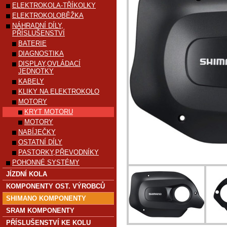
ELEKTROKOLA-TŘÍKOLKY
ELEKTROKOLOBĚŽKA
NÁHRADNÍ DÍLY,
PŘÍSLUŠENSTVÍ
BATERIE
DIAGNOSTIKA
DISPLAY,OVLÁDACÍ
JEDNOTKY
KABELY
KLIKY NA ELEKTROKOLO
MOTORY
KRYT MOTORU
MOTORY
NABÍJEČKY
OSTATNÍ DÍLY
PASTORKY,PŘEVODNÍKY
POHONNÉ SYSTÉMY
JÍZDNÍ KOLA
KOMPONENTY OST. VÝROBCŮ
SHIMANO KOMPONENTY
SRAM KOMPONENTY
PŘÍSLUŠENSTVÍ KE KOLU