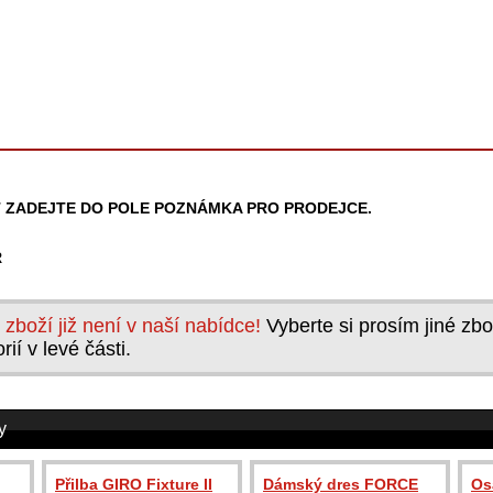
 ZADEJTE DO POLE POZNÁMKA PRO PRODEJCE.
R
o zboží již není v naší nabídce!
Vyberte si prosím jiné zbo
ií v levé části.
y
Přilba GIRO Fixture II
Dámský dres FORCE
Os