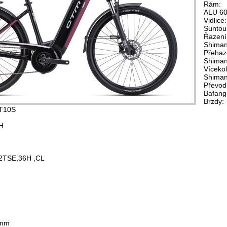
Rám:
ALU 606
Vidlice
Suntou
Řazení
Shiman
Přehaz
Shima
Víceko
Shiman
Převod
Bafang
Brzdy:
T10S
H
2TSE,36H ,CL
8mm