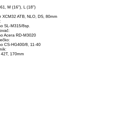
1, M (16"), L (18")
:
r XCM32 ATB, NLO, DS, 80mm
:
o SL-M315/8sp.
ovač:
no Acera RD-M3020
lečko:
o CS-HG400/8, 11-40
ník:
 42T, 170mm