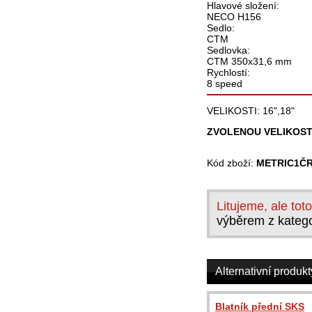
Hlavové složení:
NECO H156
Sedlo:
CTM
Sedlovka:
CTM 350x31,6 mm
Rychlostí:
8 speed
VELIKOSTI: 16",18"
ZVOLENOU VELIKOST
Kód zboží:
METRIC1Č
Litujeme, ale tot
výběrem z kategor
Alternativní produkt
Blatník přední SKS