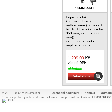
181460-AKCE
Popis produktu
kompletní brzdy
natlakované (Br.páka +
brzdič + hadička přední
850 mm, zadní 2000
mm))
zadní brzda J-kit -
naplněná brzda,
hadička a třmen -
připraveno pro...
1 299,00
Kč
včetně DPH
skladem
Detail zboží
© 2012 - 2026 CykloNěmčík.cz
•
Obchodní podmínky
|
Kontakt
|
Odstoup
S dotazy, problémy nebo žádostmi o informace nás prosím kontaktujte na tel.
608 861 453