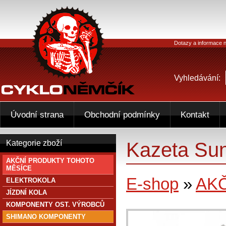
Dotazy a informace n
Vyhledávání:
Úvodní strana
Obchodní podmínky
Kontakt
Kazeta Su
Kategorie zboží
AKČNÍ PRODUKTY TOHOTO
MĚSÍCE
E-shop
»
AK
ELEKTROKOLA
JÍZDNÍ KOLA
KOMPONENTY OST. VÝROBCŮ
SHIMANO KOMPONENTY