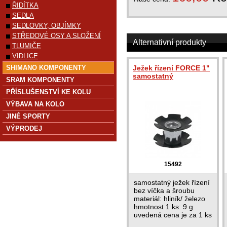
ŘIDÍTKA
SEDLA
SEDLOVKY, OBJÍMKY
STŘEDOVÉ OSY A SLOŽENÍ
Alternativní produkty
TLUMIČE
VIDLICE
SHIMANO KOMPONENTY
Ježek řízení FORCE 1"
samostatný
SRAM KOMPONENTY
PŘÍSLUŠENSTVÍ KE KOLU
VÝBAVA NA KOLO
JINÉ SPORTY
VÝPRODEJ
15492
samostatný ježek řízení
bez víčka a šroubu
materiál: hliník/ železo
hmotnost 1 ks: 9 g
uvedená cena je za 1 ks