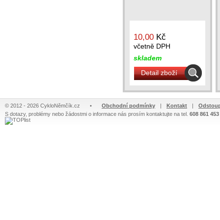
10,00
Kč
včetně DPH
skladem
Detail zboží
© 2012 - 2026 CykloNěmčík.cz
•
Obchodní podmínky
|
Kontakt
|
Odstoup
S dotazy, problémy nebo žádostmi o informace nás prosím kontaktujte na tel.
608 861 453