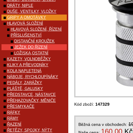
DRÁTY, NIPLE
DUŠE, VENTILKY, VLOŽKY
GRIPY A OMOTÁVKY
HLAVOVÁ SLOŽENÍ
HLAVOVÁ SLOŽENÍ, ŘÍZENÍ
PŘÍSLUŠENSTVÍ
DISTANČNÍ KROUŽEK
JEŽEK DO ŘÍZENÍ
LOŽISKA,OSTATNÍ
KAZETY, VOLNOBĚŽKY
KLIKY A PŘEVODNÍKY
KOLA NAPLETENÁ
NÁBOJE, RYCHLOUPÍNÁKY
PEDÁLY, ZARÁŽKY
PLÁŠTĚ, GALUSKY
PŘEDSTAVCE, NÁSTAVCE
PŘEHAZOVAČKY, MĚNIČE
Kód zboží:
147329
PŘESMYKAČE
RÁFKY
RÁMY
1
ŘAZENÍ
Běžná cena v obchodech:
160,00
Kč
ŘETĚZY, SPOJKY, NÝTY
Naše cena: