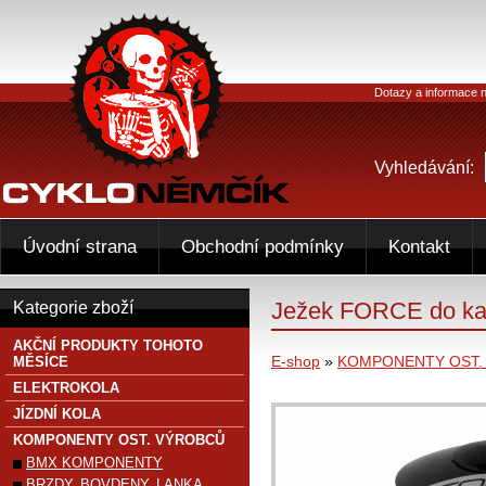
Dotazy a informace n
Vyhledávání:
Úvodní strana
Obchodní podmínky
Kontakt
Ježek FORCE do ka
Kategorie zboží
AKČNÍ PRODUKTY TOHOTO
E-shop
»
KOMPONENTY OST.
MĚSÍCE
ELEKTROKOLA
JÍZDNÍ KOLA
KOMPONENTY OST. VÝROBCŮ
BMX KOMPONENTY
BRZDY, BOVDENY, LANKA