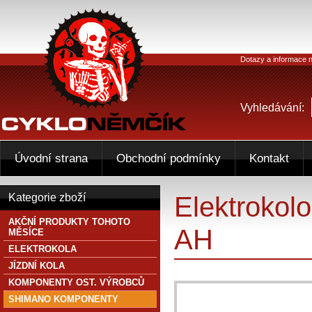
Dotazy a informace n
Vyhledávání:
Úvodní strana
Obchodní podmínky
Kontakt
Elektroko
Kategorie zboží
AKČNÍ PRODUKTY TOHOTO
AH
MĚSÍCE
ELEKTROKOLA
JÍZDNÍ KOLA
KOMPONENTY OST. VÝROBCŮ
SHIMANO KOMPONENTY