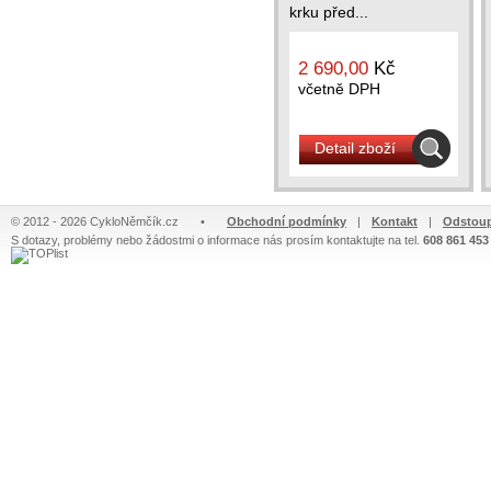
krku před...
2 690,00
Kč
včetně DPH
Detail zboží
© 2012 - 2026 CykloNěmčík.cz
•
Obchodní podmínky
|
Kontakt
|
Odstoup
S dotazy, problémy nebo žádostmi o informace nás prosím kontaktujte na tel.
608 861 453