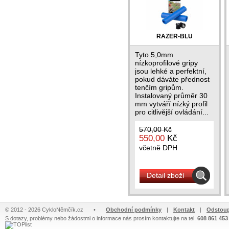
RAZER-BLU
Tyto 5,0mm
nízkoprofilové gripy
jsou lehké a perfektní,
pokud dáváte přednost
tenčím gripům.
Instalovaný průměr 30
mm vytváří nízký profil
pro citlivější ovládání...
570,00 Kč
550,00
Kč
včetně DPH
Detail zboží
© 2012 - 2026 CykloNěmčík.cz
•
Obchodní podmínky
|
Kontakt
|
Odstoup
S dotazy, problémy nebo žádostmi o informace nás prosím kontaktujte na tel.
608 861 453