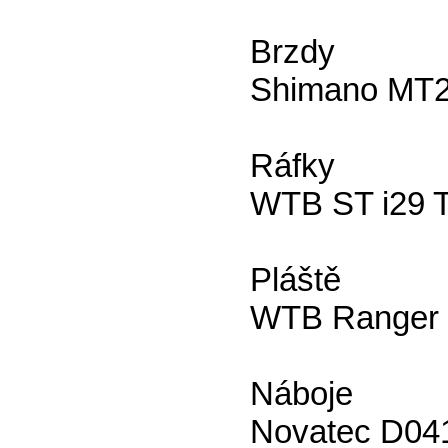
Brzdy
Shimano MT
Ráfky
WTB ST i29 T
Pláště
WTB Ranger 
Náboje
Novatec D0