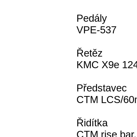
Pedály
VPE-537
Řetěz
KMC X9e 12
Představec
CTM LCS/6
Řidítka
CTM rise bar