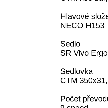
Hlavové slož
NECO H153
Sedlo
SR Vivo Ergo
Sedlovka
CTM 350x31
Počet převod
9 speed