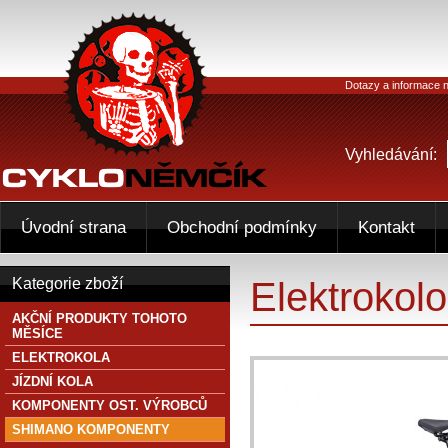
Dotazy a informace n
Vyhledávání:
Úvodní strana
Obchodní podmínky
Kontakt
Elektrokol
Kategorie zboží
AKČNÍ PRODUKTY TOHOTO
MĚSÍCE
ELEKTROKOLA
JÍZDNÍ KOLA
KOMPONENTY OST. VÝROBCŮ
SHIMANO KOMPONENTY