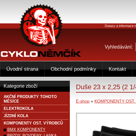
Dotazy a informace n
Vyhledávání:
Úvodní strana
Obchodní podmínky
Kontakt
Duše 23 x 2,25 (2 1
Kategorie zboží
AKČNÍ PRODUKTY TOHOTO
E-shop
»
KOMPONENTY OST.
MĚSÍCE
ELEKTROKOLA
JÍZDNÍ KOLA
KOMPONENTY OST. VÝROBCŮ
BMX KOMPONENTY
BRZDY, BOVDENY, LANKA