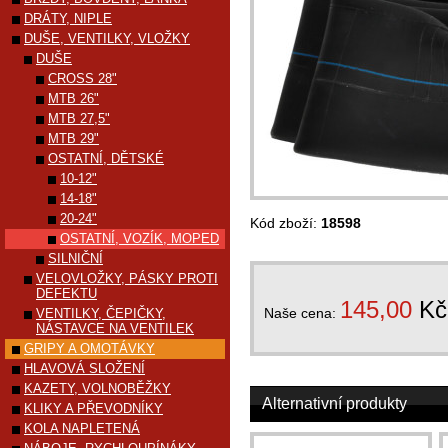
DRÁTY, NIPLE
DUŠE, VENTILKY, VLOŽKY
DUŠE
CROSS 28"
MTB 26"
MTB 27,5"
MTB 29"
OSTATNÍ, DĚTSKÉ
10-12"
14-18"
20-24"
Kód zboží:
18598
OSTATNÍ, VOZÍK, MOPED
SILNIČNÍ
VELOVLOŽKY, PÁSKY PROTI
DEFEKTU
145,00
Kč
Naše cena:
VENTILKY, ČEPIČKY,
NÁSTAVCE NA VENTILEK
GRIPY A OMOTÁVKY
HLAVOVÁ SLOŽENÍ
KAZETY, VOLNOBĚŽKY
Alternativní produkty
KLIKY A PŘEVODNÍKY
KOLA NAPLETENÁ