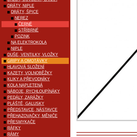
DRÁTY, NIPLE
DRÁTY, ŠPICE
NEREZ
ČERNÉ
STŘÍBRNÉ
POZINK
NA ELEKTROKOLA
NIPLE
DUŠE, VENTILKY, VLOŽKY
GRIPY A OMOTÁVKY
HLAVOVÁ SLOŽENÍ
KAZETY, VOLNOBĚŽKY
KLIKY A PŘEVODNÍKY
KOLA NAPLETENÁ
NÁBOJE, RYCHLOUPÍNÁKY
PEDÁLY, ZARÁŽKY
PLÁŠTĚ, GALUSKY
PŘEDSTAVCE, NÁSTAVCE
PŘEHAZOVAČKY, MĚNIČE
PŘESMYKAČE
RÁFKY
RÁMY