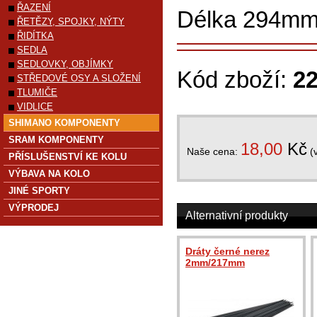
ŘAZENÍ
Délka 294m
ŘETĚZY, SPOJKY, NÝTY
ŘIDÍTKA
SEDLA
SEDLOVKY, OBJÍMKY
Kód zboží:
2
STŘEDOVÉ OSY A SLOŽENÍ
TLUMIČE
VIDLICE
SHIMANO KOMPONENTY
SRAM KOMPONENTY
18,00
Kč
Naše cena:
(
PŘÍSLUŠENSTVÍ KE KOLU
VÝBAVA NA KOLO
JINÉ SPORTY
VÝPRODEJ
Alternativní produkty
Dráty černé nerez
2mm/217mm