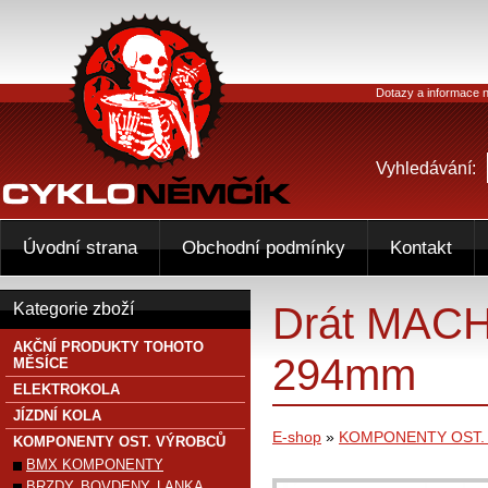
Dotazy a informace n
Vyhledávání:
Úvodní strana
Obchodní podmínky
Kontakt
Drát MACH1
Kategorie zboží
AKČNÍ PRODUKTY TOHOTO
294mm
MĚSÍCE
ELEKTROKOLA
JÍZDNÍ KOLA
E-shop
»
KOMPONENTY OST.
KOMPONENTY OST. VÝROBCŮ
BMX KOMPONENTY
BRZDY, BOVDENY, LANKA