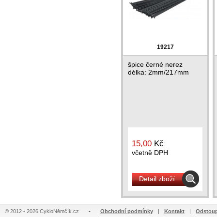
19217
špice černé nerez
délka: 2mm/217mm
15,00
Kč
včetně DPH
Detail zboží
© 2012 - 2026 CykloNěmčík.cz
•
Obchodní podmínky
|
Kontakt
|
Odstoup