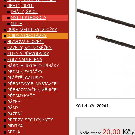
DRÁTY, NIPLE
DRÁTY, ŠPICE
NA ELEKTROKOLA
NIPLE
DUŠE, VENTILKY, VLOŽKY
GRIPY A OMOTÁVKY
HLAVOVÁ SLOŽENÍ
KAZETY, VOLNOBĚŽKY
KLIKY A PŘEVODNÍKY
KOLA NAPLETENÁ
NÁBOJE, RYCHLOUPÍNÁKY
PEDÁLY, ZARÁŽKY
PLÁŠTĚ, GALUSKY
PŘEDSTAVCE, NÁSTAVCE
PŘEHAZOVAČKY, MĚNIČE
PŘESMYKAČE
RÁFKY
Kód zboží:
20261
RÁMY
ŘAZENÍ
ŘETĚZY, SPOJKY, NÝTY
ŘIDÍTKA
20,00
Kč
SEDLA
Naše cena:
(