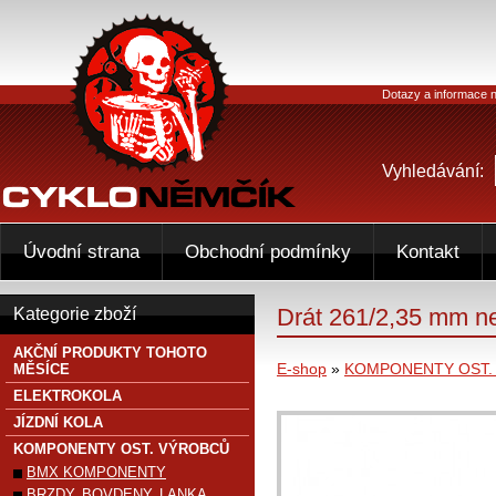
Dotazy a informace n
Vyhledávání:
Úvodní strana
Obchodní podmínky
Kontakt
Drát 261/2,35 mm n
Kategorie zboží
AKČNÍ PRODUKTY TOHOTO
E-shop
»
KOMPONENTY OST.
MĚSÍCE
ELEKTROKOLA
JÍZDNÍ KOLA
KOMPONENTY OST. VÝROBCŮ
BMX KOMPONENTY
BRZDY, BOVDENY, LANKA