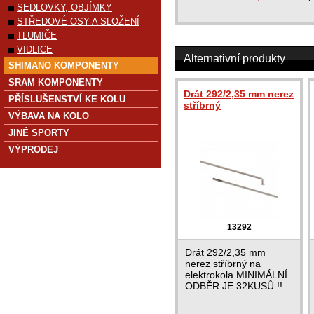
SEDLOVKY, OBJÍMKY
STŘEDOVÉ OSY A SLOŽENÍ
TLUMIČE
VIDLICE
Alternativní produkty
SHIMANO KOMPONENTY
SRAM KOMPONENTY
Drát 292/2,35 mm nerez
PŘÍSLUŠENSTVÍ KE KOLU
stříbrný
VÝBAVA NA KOLO
JINÉ SPORTY
VÝPRODEJ
13292
Drát 292/2,35 mm
nerez stříbrný na
elektrokola MINIMÁLNÍ
ODBĚR JE 32KUSŮ !!