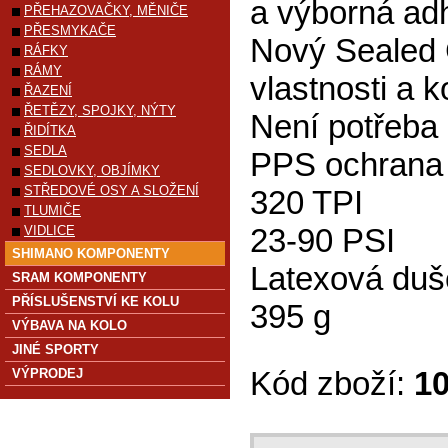
a výborná ad
PŘEHAZOVAČKY, MĚNIČE
PŘESMYKAČE
Nový Sealed C
RÁFKY
RÁMY
vlastnosti a k
ŘAZENÍ
ŘETĚZY, SPOJKY, NÝTY
Není potřeba
ŘIDÍTKA
SEDLA
PPS ochrana 
SEDLOVKY, OBJÍMKY
STŘEDOVÉ OSY A SLOŽENÍ
320 TPI
TLUMIČE
23-90 PSI
VIDLICE
SHIMANO KOMPONENTY
Latexová duš
SRAM KOMPONENTY
PŘÍSLUŠENSTVÍ KE KOLU
395 g
VÝBAVA NA KOLO
JINÉ SPORTY
Kód zboží:
1
VÝPRODEJ