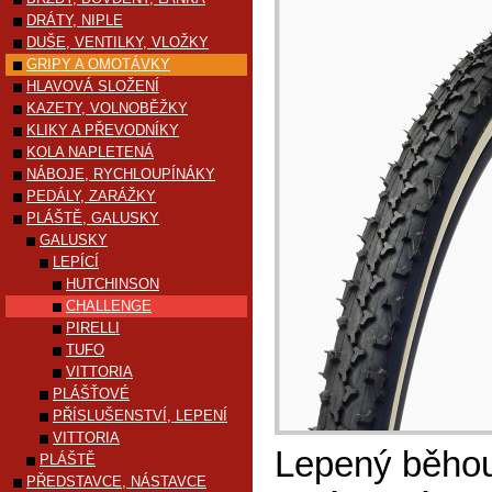
DRÁTY, NIPLE
DUŠE, VENTILKY, VLOŽKY
GRIPY A OMOTÁVKY
HLAVOVÁ SLOŽENÍ
KAZETY, VOLNOBĚŽKY
KLIKY A PŘEVODNÍKY
KOLA NAPLETENÁ
NÁBOJE, RYCHLOUPÍNÁKY
PEDÁLY, ZARÁŽKY
PLÁŠTĚ, GALUSKY
GALUSKY
LEPÍCÍ
HUTCHINSON
CHALLENGE
PIRELLI
TUFO
VITTORIA
PLÁŠŤOVÉ
PŘÍSLUŠENSTVÍ, LEPENÍ
VITTORIA
Lepený běhoun
PLÁŠTĚ
PŘEDSTAVCE, NÁSTAVCE