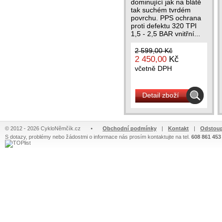
dominující jak na blátě
tak suchém tvrdém
povrchu. PPS ochrana
proti defektu 320 TPI
1,5 - 2,5 BAR vnitřní...
2 599,00 Kč
2 450,00
Kč
včetně DPH
Detail zboží
© 2012 - 2026 CykloNěmčík.cz
•
Obchodní podmínky
|
Kontakt
|
Odstoup
S dotazy, problémy nebo žádostmi o informace nás prosím kontaktujte na tel.
608 861 453