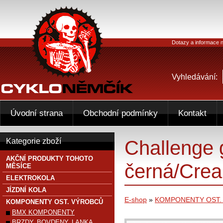
Dotazy a informace n
Vyhledávání:
Úvodní strana
Obchodní podmínky
Kontakt
Challenge
Kategorie zboží
AKČNÍ PRODUKTY TOHOTO
černá/Cre
MĚSÍCE
ELEKTROKOLA
JÍZDNÍ KOLA
E-shop
»
KOMPONENTY OST.
KOMPONENTY OST. VÝROBCŮ
BMX KOMPONENTY
BRZDY, BOVDENY, LANKA