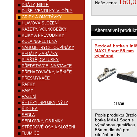
160,0
Naše cena:
DRÁTY, NIPLE
DUŠE, VENTILKY, VLOŽKY
GRIPY A OMOTÁVKY
HLAVOVÁ SLOŽENÍ
KAZETY, VOLNOBĚŽKY
Alternativní produkt
KLIKY A PŘEVODNÍKY
KOLA NAPLETENÁ
Brzdová botka silni
NÁBOJE, RYCHLOUPÍNÁKY
MAX1 Sport 55 mm
PEDÁLY, ZARÁŽKY
výměnná
PLÁŠTĚ, GALUSKY
PŘEDSTAVCE, NÁSTAVCE
PŘEHAZOVAČKY, MĚNIČE
PŘESMYKAČE
RÁFKY
RÁMY
ŘAZENÍ
ŘETĚZY, SPOJKY, NÝTY
21638
ŘIDÍTKA
SEDLA
Popis produktu Brzd
botka MAX1 Sport s
SEDLOVKY, OBJÍMKY
výměnnou gumičkou,
STŘEDOVÉ OSY A SLOŽENÍ
55mm dlouhá pro
TLUMIČE
silniční brzdy.