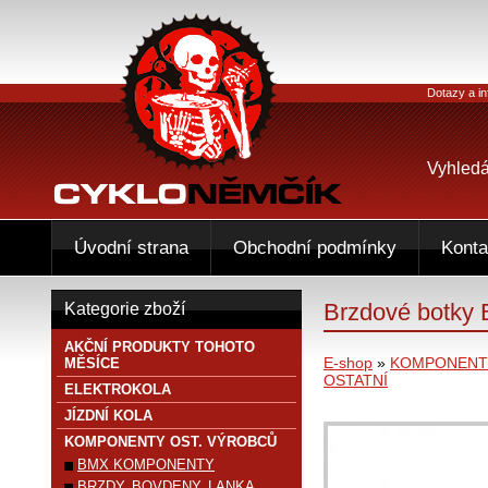
Dotazy a in
Vyhledá
Úvodní strana
Obchodní podmínky
Konta
Brzdové botk
Kategorie zboží
AKČNÍ PRODUKTY TOHOTO
E-shop
»
KOMPONENTY
MĚSÍCE
OSTATNÍ
ELEKTROKOLA
JÍZDNÍ KOLA
KOMPONENTY OST. VÝROBCŮ
BMX KOMPONENTY
BRZDY, BOVDENY, LANKA