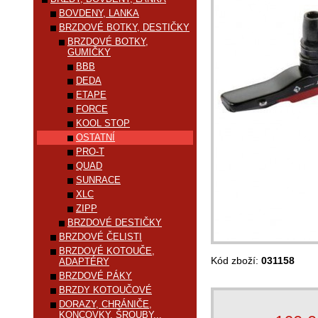
BOVDENY, LANKA
BRZDOVÉ BOTKY, DESTIČKY
BRZDOVÉ BOTKY,
GUMIČKY
BBB
DEDA
ETAPE
FORCE
KOOL STOP
OSTATNÍ
PRO-T
QUAD
SUNRACE
XLC
ZIPP
BRZDOVÉ DESTIČKY
BRZDOVÉ ČELISTI
BRZDOVÉ KOTOUČE,
Kód zboží:
031158
ADAPTÉRY
BRZDOVÉ PÁKY
BRZDY KOTOUČOVÉ
DORAZY, CHRÁNIČE,
KONCOVKY, ŠROUBY...