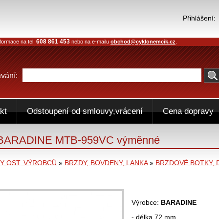
Přihlášení:
608 861 453
formace na tel.
nebo na e-mailu
obchod@cyklonemcik.cz
.
vání:
kt
Odstoupení od smlouvy,vrácení
Cena dopravy
y BARADINE MTB-959VC výměnné
 OST. VÝROBCŮ
»
BRZDY, BOVDENY, LANKA
»
BRZDOVÉ BOTKY, 
Výrobce:
BARADINE
- délka 72 mm