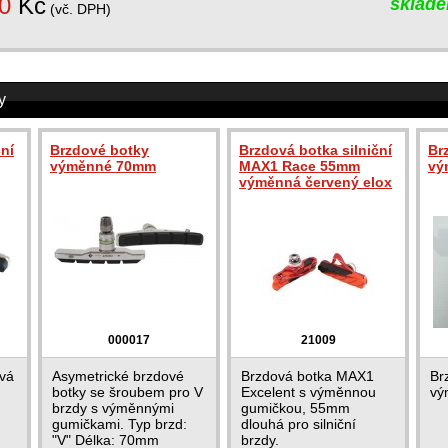
0
Kč
sklad
(vč. DPH)
y
ční
Brzdové botky
Brzdová botka silniční
Br
výměnné 70mm
MAX1 Race 55mm
vý
výměnná červený elox
000017
21009
ová
Asymetrické brzdové
Brzdová botka MAX1
Br
botky se šroubem pro V
Excelent s výměnnou
vý
brzdy s výměnnými
gumičkou, 55mm
gumičkami. Typ brzd:
dlouhá pro silniční
"V" Délka: 70mm
brzdy.