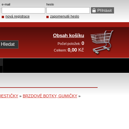
e-mail
heslo
nová registrace
zapomenuté heslo
Obsah košíku
0
Počet položek:
0,00
Kč
Celkem:
DESTIČKY
»
BRZDOVÉ BOTKY, GUMIČKY
»