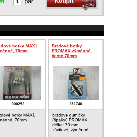
pár
em
zdové botky MAX1
Brzdové botky
měnné, 70mm
PROMAX výměnné,
černé 70mm
000252
361740
zdové botky MAX1
brzdové gumičky
měnné, 70mm
(špalky) PROMAX
délka: 70 mm
závitové, výměnné