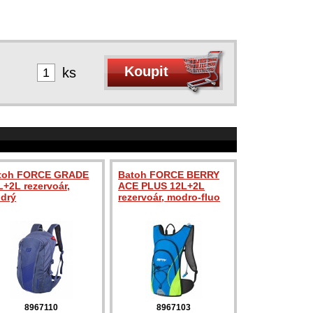
ks
toh FORCE GRADE
Batoh FORCE BERRY
L+2L rezervoár,
ACE PLUS 12L+2L
drý
rezervoár, modro-fluo
8967110
8967103