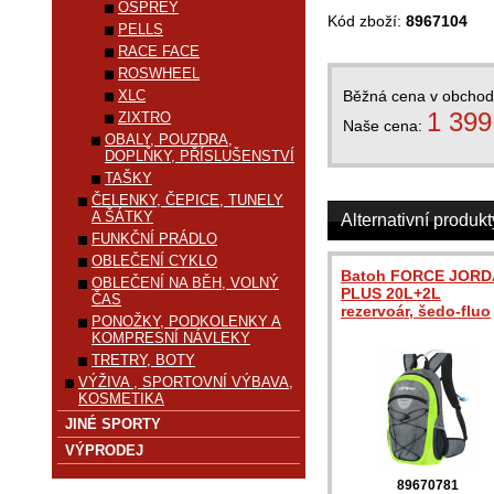
OSPREY
Kód zboží:
8967104
PELLS
RACE FACE
ROSWHEEL
XLC
Běžná cena v obcho
1 399
ZIXTRO
Naše cena:
OBALY, POUZDRA,
DOPLŇKY, PŘÍSLUŠENSTVÍ
TAŠKY
ČELENKY, ČEPICE, TUNELY
A ŠÁTKY
Alternativní produkt
FUNKČNÍ PRÁDLO
OBLEČENÍ CYKLO
Batoh FORCE JOR
OBLEČENÍ NA BĚH, VOLNÝ
PLUS 20L+2L
ČAS
rezervoár, šedo-fluo
PONOŽKY, PODKOLENKY A
KOMPRESNÍ NÁVLEKY
TRETRY, BOTY
VÝŽIVA , SPORTOVNÍ VÝBAVA,
KOSMETIKA
JINÉ SPORTY
VÝPRODEJ
89670781