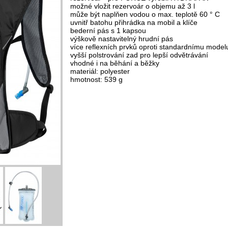
možné vložit rezervoár o objemu až 3 l
může být naplňen vodou o max. teplotě 60 ° C
uvnitř batohu přihrádka na mobil a klíče
bederní pás s 1 kapsou
výškově nastavitelný hrudní pás
více reflexních prvků oproti standardnímu model
vyšší polstrování zad pro lepší odvětrávání
vhodné i na běhání a běžky
materiál: polyester
hmotnost: 539 g