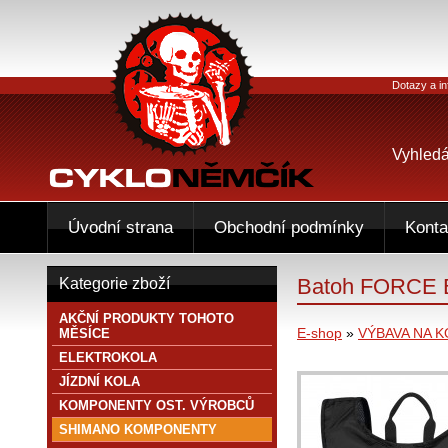
Dotazy a in
Vyhledá
Úvodní strana
Obchodní podmínky
Konta
Batoh FORCE B
Kategorie zboží
AKČNÍ PRODUKTY TOHOTO
E-shop
»
VÝBAVA NA 
MĚSÍCE
ELEKTROKOLA
JÍZDNÍ KOLA
KOMPONENTY OST. VÝROBCŮ
SHIMANO KOMPONENTY