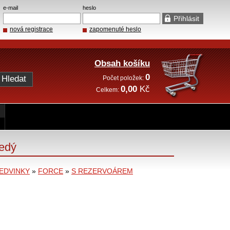
e-mail
heslo
nová registrace
zapomenuté heslo
Obsah košíku
0
Počet položek:
0,00
Kč
Celkem:
edý
LEDVINKY
»
FORCE
»
S REZERVOÁREM