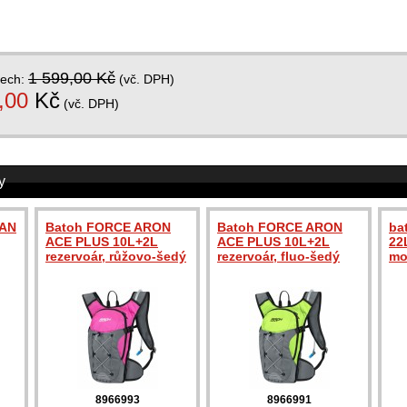
1 599,00 Kč
dech:
(vč. DPH)
,00
Kč
(vč. DPH)
y
DAN
Batoh FORCE ARON
Batoh FORCE ARON
ba
ACE PLUS 10L+2L
ACE PLUS 10L+2L
22
rezervoár, růžovo-šedý
rezervoár, fluo-šedý
mo
8966993
8966991