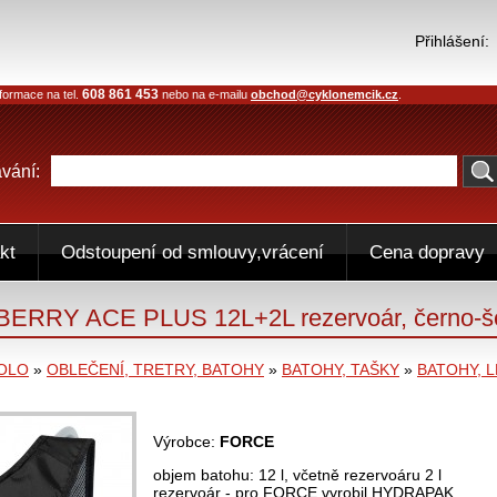
Přihlášení:
608 861 453
formace na tel.
nebo na e-mailu
obchod@cyklonemcik.cz
.
vání:
kt
Odstoupení od smlouvy,vrácení
Cena dopravy
ERRY ACE PLUS 12L+2L rezervoár, černo-š
KOLO
»
OBLEČENÍ, TRETRY, BATOHY
»
BATOHY, TAŠKY
»
BATOHY, 
Výrobce:
FORCE
objem batohu: 12 l, včetně rezervoáru 2 l
rezervoár - pro FORCE vyrobil HYDRAPAK