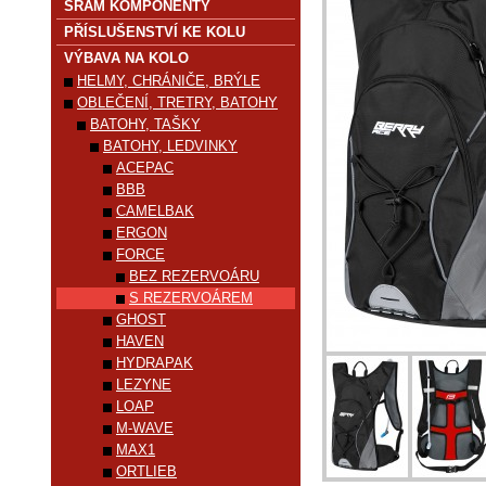
SRAM KOMPONENTY
PŘÍSLUŠENSTVÍ KE KOLU
VÝBAVA NA KOLO
HELMY, CHRÁNIČE, BRÝLE
OBLEČENÍ, TRETRY, BATOHY
BATOHY, TAŠKY
BATOHY, LEDVINKY
ACEPAC
BBB
CAMELBAK
ERGON
FORCE
BEZ REZERVOÁRU
S REZERVOÁREM
GHOST
HAVEN
HYDRAPAK
LEZYNE
LOAP
M-WAVE
MAX1
ORTLIEB