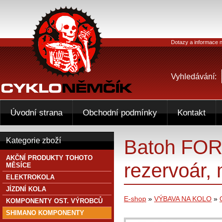
Dotazy a informace n
Vyhledávání:
Úvodní strana
Obchodní podmínky
Kontakt
Batoh FO
Kategorie zboží
AKČNÍ PRODUKTY TOHOTO
rezervoár, 
MĚSÍCE
ELEKTROKOLA
JÍZDNÍ KOLA
E-shop
»
VÝBAVA NA KOLO
»
KOMPONENTY OST. VÝROBCŮ
SHIMANO KOMPONENTY