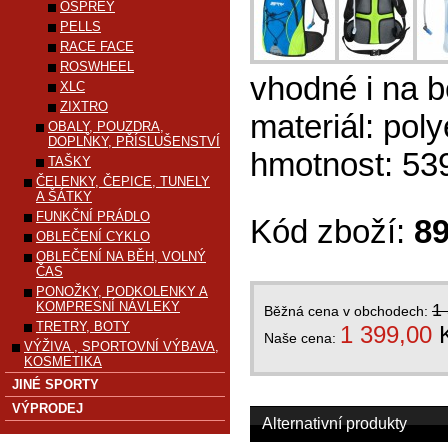
OSPREY
PELLS
RACE FACE
ROSWHEEL
vhodné i na 
XLC
ZIXTRO
materiál: poly
OBALY, POUZDRA,
DOPLŇKY, PŘÍSLUŠENSTVÍ
hmotnost: 53
TAŠKY
ČELENKY, ČEPICE, TUNELY
A ŠÁTKY
FUNKČNÍ PRÁDLO
Kód zboží:
8
OBLEČENÍ CYKLO
OBLEČENÍ NA BĚH, VOLNÝ
ČAS
PONOŽKY, PODKOLENKY A
KOMPRESNÍ NÁVLEKY
1
Běžná cena v obchodech:
TRETRY, BOTY
1 399,00
Naše cena:
VÝŽIVA , SPORTOVNÍ VÝBAVA,
KOSMETIKA
JINÉ SPORTY
VÝPRODEJ
Alternativní produkty