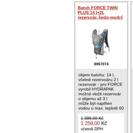
Batoh FORCE TWIN
PLUS 14 l+2L
rezervoár, šedo-modrý
8967074
objem batohu: 14 l,
včetně rezervoáru 2 l
rezervoár - pro FORCE
vyrobil HYDRAPAK
možné vložit rezervoár
o objemu až 3 l
může být naplňen
vodou o max. teplotě 60
°...
1 399,00 Kč
1 259,00
Kč
včetně DPH