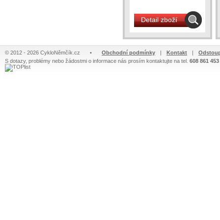
Detail zboží
© 2012 - 2026 CykloNěmčík.cz
•
Obchodní podmínky
|
Kontakt
|
Odstoup
S dotazy, problémy nebo žádostmi o informace nás prosím kontaktujte na tel.
608 861 453