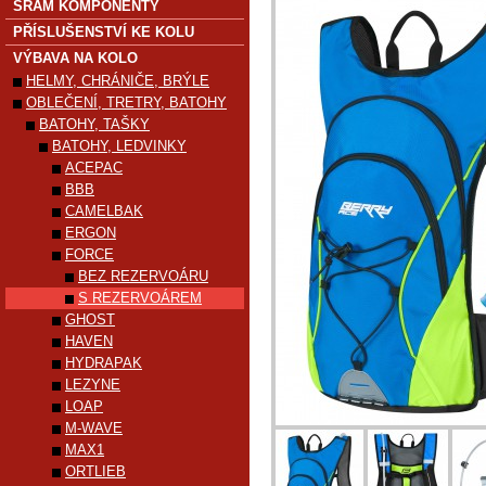
SRAM KOMPONENTY
PŘÍSLUŠENSTVÍ KE KOLU
VÝBAVA NA KOLO
HELMY, CHRÁNIČE, BRÝLE
OBLEČENÍ, TRETRY, BATOHY
BATOHY, TAŠKY
BATOHY, LEDVINKY
ACEPAC
BBB
CAMELBAK
ERGON
FORCE
BEZ REZERVOÁRU
S REZERVOÁREM
GHOST
HAVEN
HYDRAPAK
LEZYNE
LOAP
M-WAVE
MAX1
ORTLIEB