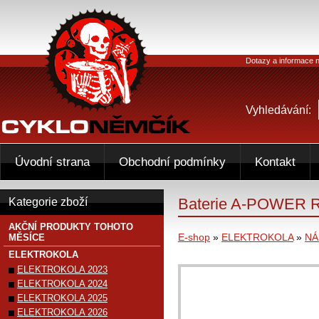
Dotazy a informace n
Vyhledávání:
Úvodní strana
Obchodní podmínky
Kontakt
Baterie A-POWER R7
Kategorie zboží
AKČNÍ PRODUKTY TOHOTO
E-shop
»
ELEKTROKOLA
»
NÁ
MĚSÍCE
ELEKTROKOLA
ELEKTROKOLA 2023
ELEKTROKOLA 2024
ELEKTROKOLA 2025
ELEKTROKOLA 2026