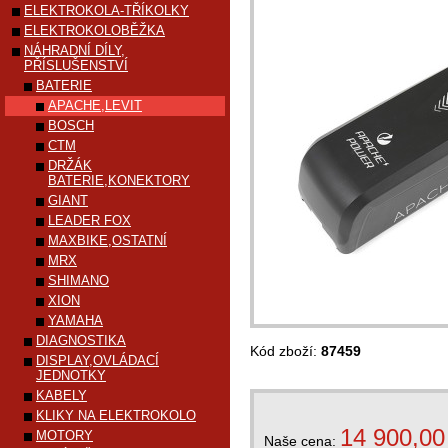
ELEKTROKOLA-TŘÍKOLKY
ELEKTROKOLOBĚŽKA
NÁHRADNÍ DÍLY,
PŘÍSLUŠENSTVÍ
BATERIE
APACHE,LEVIT
BOSCH
CTM
DRŽÁK
BATERIE,KONEKTORY
GIANT
LEADER FOX
MAXBIKE,OSTATNÍ
MRX
SHIMANO
XION
YAMAHA
DIAGNOSTIKA
Kód zboží:
87459
DISPLAY,OVLÁDACÍ
JEDNOTKY
KABELY
KLIKY NA ELEKTROKOLO
14 900,00
MOTORY
Naše cena: