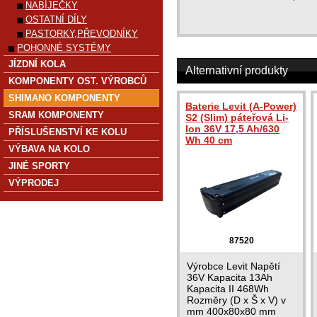
NABÍJEČKY
OSTATNÍ DÍLY
PASTORKY,PŘEVODNÍKY
POHONNÉ SYSTÉMY
JÍZDNÍ KOLA
Alternativní produkty
KOMPONENTY OST. VÝROBCŮ
SHIMANO KOMPONENTY
Baterie Levit (A-Power)
SRAM KOMPONENTY
S2 (Slim) páteřová Li-
Ion 36V 17,5 Ah/630
PŘÍSLUŠENSTVÍ KE KOLU
Wh 40 cm
VÝBAVA NA KOLO
JINÉ SPORTY
VÝPRODEJ
87520
Výrobce Levit Napětí
36V Kapacita 13Ah
Kapacita II 468Wh
Rozměry (D x Š x V) v
mm 400x80x80 mm