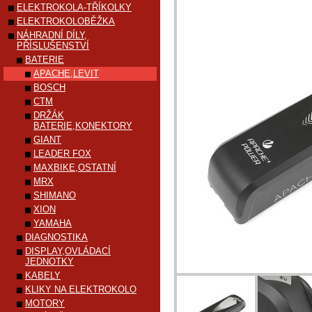
ELEKTROKOLA-TŘÍKOLKY
ELEKTROKOLOBĚŽKA
NÁHRADNÍ DÍLY,
PŘÍSLUŠENSTVÍ
BATERIE
APACHE,LEVIT
BOSCH
CTM
DRŽÁK
BATERIE,KONEKTORY
GIANT
LEADER FOX
MAXBIKE,OSTATNÍ
MRX
SHIMANO
XION
YAMAHA
DIAGNOSTIKA
DISPLAY,OVLÁDACÍ
JEDNOTKY
KABELY
KLIKY NA ELEKTROKOLO
MOTORY