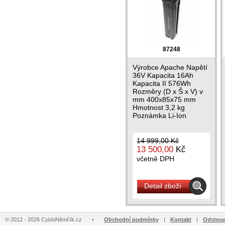
87248
Výrobce Apache Napětí
36V Kapacita 16Ah
Kapacita II 576Wh
Rozměry (D x Š x V) v
mm 400x85x75 mm
Hmotnost 3,2 kg
Poznámka Li-Ion
14 999,00 Kč
13 500,00
Kč
včetně DPH
Detail zboží
© 2012 - 2026 CykloNěmčík.cz
•
Obchodní podmínky
|
Kontakt
|
Odstoup