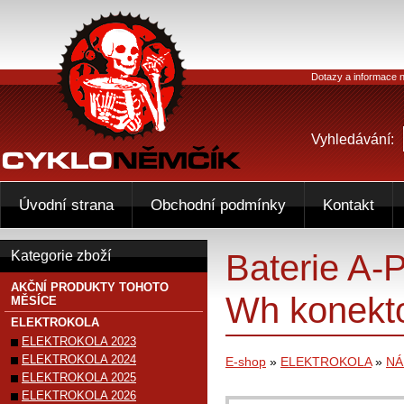
Dotazy a informace n
Vyhledávání:
Úvodní strana
Obchodní podmínky
Kontakt
Baterie A-
Kategorie zboží
AKČNÍ PRODUKTY TOHOTO
Wh konekt
MĚSÍCE
ELEKTROKOLA
ELEKTROKOLA 2023
ELEKTROKOLA 2024
E-shop
»
ELEKTROKOLA
»
NÁ
ELEKTROKOLA 2025
ELEKTROKOLA 2026