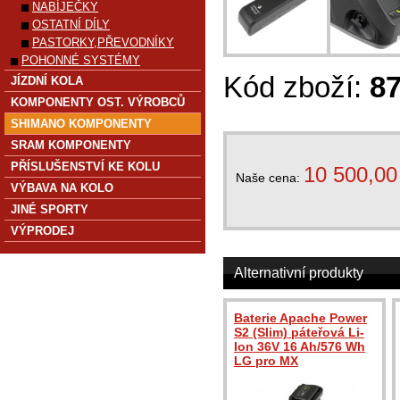
NABÍJEČKY
OSTATNÍ DÍLY
PASTORKY,PŘEVODNÍKY
POHONNÉ SYSTÉMY
Kód zboží:
8
JÍZDNÍ KOLA
KOMPONENTY OST. VÝROBCŮ
SHIMANO KOMPONENTY
SRAM KOMPONENTY
PŘÍSLUŠENSTVÍ KE KOLU
10 500,00
Naše cena:
VÝBAVA NA KOLO
JINÉ SPORTY
VÝPRODEJ
Alternativní produkty
Baterie Apache Power
S2 (Slim) páteřová Li-
Ion 36V 16 Ah/576 Wh
LG pro MX