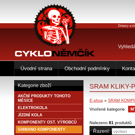
Dotazy a in
Vyhledá
Úvodní strana
Obchodní podmínky
Konta
SRAM KLIKY-
Kategorie zboží
AKČNÍ PRODUKTY TOHOTO
E-shop
»
SRAM KOMP
MĚSÍCE
ELEKTROKOLA
Vnořené kategorie:
M
JÍZDNÍ KOLA
KOMPONENTY OST. VÝROBCŮ
Nalezeno
81
produktů
SHIMANO KOMPONENTY
Řazení: