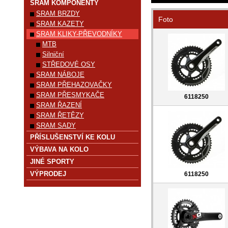
SRAM KOMPONENTY
SRAM BRZDY
Foto
SRAM KAZETY
SRAM KLIKY-PŘEVODNÍKY
MTB
Silniční
STŘEDOVÉ OSY
SRAM NÁBOJE
SRAM PŘEHAZOVAČKY
SRAM PŘESMYKAČE
6118250
SRAM ŘAZENÍ
SRAM ŘETĚZY
SRAM SADY
PŘÍSLUŠENSTVÍ KE KOLU
VÝBAVA NA KOLO
JINÉ SPORTY
VÝPRODEJ
6118250