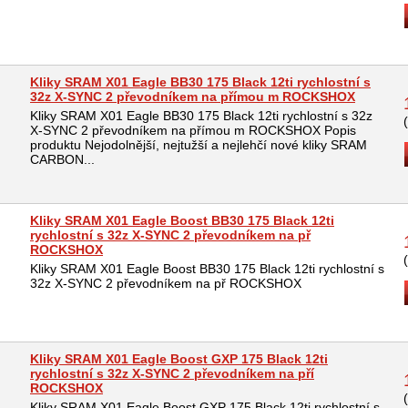
Kliky SRAM X01 Eagle BB30 175 Black 12ti rychlostní s
32z X-SYNC 2 převodníkem na přímou m ROCKSHOX
Kliky SRAM X01 Eagle BB30 175 Black 12ti rychlostní s 32z
X-SYNC 2 převodníkem na přímou m ROCKSHOX Popis
produktu Nejodolnější, nejtužší a nejlehčí nové kliky SRAM
CARBON...
Kliky SRAM X01 Eagle Boost BB30 175 Black 12ti
rychlostní s 32z X-SYNC 2 převodníkem na př
ROCKSHOX
Kliky SRAM X01 Eagle Boost BB30 175 Black 12ti rychlostní s
32z X-SYNC 2 převodníkem na př ROCKSHOX
Kliky SRAM X01 Eagle Boost GXP 175 Black 12ti
rychlostní s 32z X-SYNC 2 převodníkem na pří
ROCKSHOX
Kliky SRAM X01 Eagle Boost GXP 175 Black 12ti rychlostní s