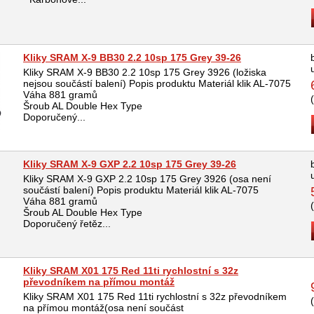
Kliky SRAM X-9 BB30 2.2 10sp 175 Grey 39-26
Kliky SRAM X-9 BB30 2.2 10sp 175 Grey 3926 (ložiska
nejsou součástí balení) Popis produktu Materiál klik AL-7075
Váha 881 gramů
Šroub AL Double Hex Type
Doporučený...
Kliky SRAM X-9 GXP 2.2 10sp 175 Grey 39-26
Kliky SRAM X-9 GXP 2.2 10sp 175 Grey 3926 (osa není
součástí balení) Popis produktu Materiál klik AL-7075
Váha 881 gramů
Šroub AL Double Hex Type
Doporučený řetěz...
Kliky SRAM X01 175 Red 11ti rychlostní s 32z
převodníkem na přímou montáž
Kliky SRAM X01 175 Red 11ti rychlostní s 32z převodníkem
na přímou montáž(osa není součást