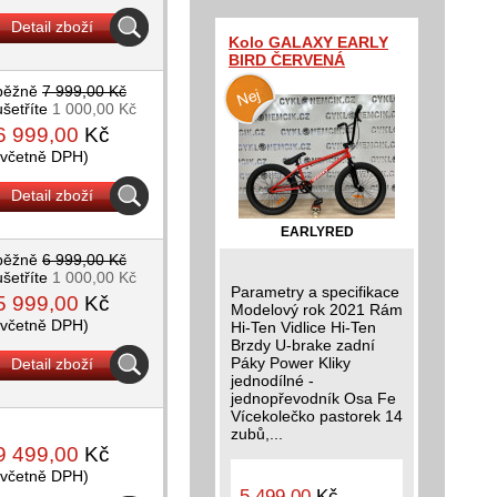
Detail zboží
Kolo GALAXY EARLY
BIRD ČERVENÁ
běžně
7 999,00 Kč
ušetříte
1 000,00 Kč
6 999,00
Kč
(včetně DPH)
Detail zboží
EARLYRED
běžně
6 999,00 Kč
ušetříte
1 000,00 Kč
Parametry a specifikace
5 999,00
Kč
Modelový rok 2021 Rám
(včetně DPH)
Hi-Ten Vidlice Hi-Ten
Brzdy U-brake zadní
Páky Power Kliky
Detail zboží
jednodílné -
jednopřevodník Osa Fe
Vícekolečko pastorek 14
zubů,...
9 499,00
Kč
(včetně DPH)
5 499,00
Kč