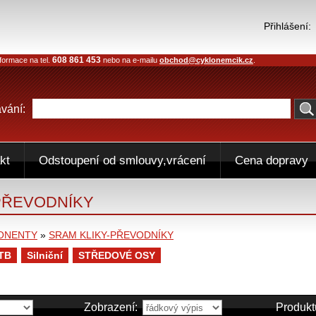
Přihlášení:
608 861 453
formace na tel.
nebo na e-mailu
obchod@cyklonemcik.cz
.
vání:
kt
Odstoupení od smlouvy,vrácení
Cena dopravy
PŘEVODNÍKY
ONENTY
»
SRAM KLIKY-PŘEVODNÍKY
TB
Silniční
STŘEDOVÉ OSY
Zobrazení:
Produkt