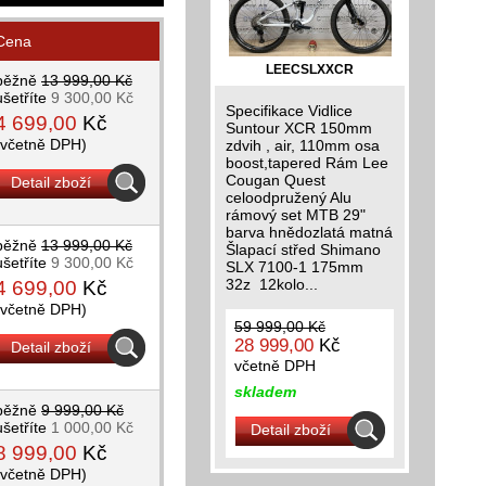
Cena
LEECSLXXCR
běžně
13 999,00 Kč
ušetříte
9 300,00 Kč
Specifikace Vidlice
4 699,00
Kč
Suntour XCR 150mm
(včetně DPH)
zdvih , air, 110mm osa
boost,tapered Rám Lee
Cougan Quest
Detail zboží
celoodpružený Alu
rámový set MTB 29"
barva hnědozlatá matná
běžně
13 999,00 Kč
Šlapací střed Shimano
ušetříte
9 300,00 Kč
SLX 7100-1 175mm
32z 12kolo...
4 699,00
Kč
(včetně DPH)
59 999,00 Kč
28 999,00
Kč
Detail zboží
včetně DPH
skladem
běžně
9 999,00 Kč
ušetříte
1 000,00 Kč
Detail zboží
8 999,00
Kč
(včetně DPH)