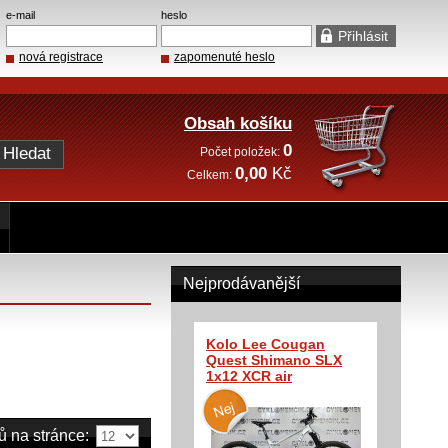
e-mail
heslo
nová registrace
zapomenuté heslo
Obsah košíku
0
Počet položek:
0,00
Kč
Celkem:
Nejprodávanější
Kolo Lee Cougan
Quest Shimano SLX
1x12 XCR air
ů na stránce: