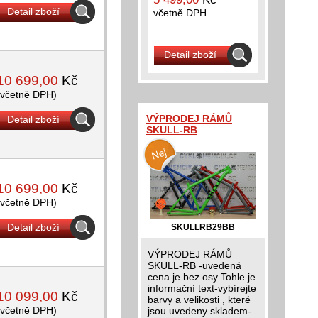
Detail zboží
včetně DPH
Detail zboží
10 699,00
Kč
(včetně DPH)
VÝPRODEJ RÁMŮ
Detail zboží
SKULL-RB
10 699,00
Kč
(včetně DPH)
Detail zboží
SKULLRB29BB
VÝPRODEJ RÁMŮ
SKULL-RB -uvedená
cena je bez osy Tohle je
informační text-vybírejte
10 099,00
Kč
barvy a velikosti , které
(včetně DPH)
jsou uvedeny skladem-