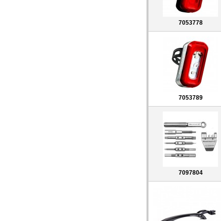
7053778
7053789
7097804