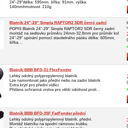
24"-29"délka: 595mm, šířka: 91mm, výška:
140mmhmotnost: 210g
Blatník 24"-29" Simpla RAPTOR2 SDR černý zadní
POPIS Blatník 24"-29" Simpla RAPTOR2 SDR černý zadní
montáž na sedlovku průměru 24mm-32,8mm pro průměr kol
24"-29" upínání pomocí stavitelného pásku délka: 605mm,
šířka:...
Blatník BBB BFD-31 FlexFender
Lehký odolný polypropylenový blatník.
Lze namontovat jako přední nebo na zadní blatník.
Extra krytí pro přední vidlici.
Přidána ochranná vrstva pro větší odolnost proti...
Blatník BBB BFD-35F FatFender přední
Lehký odolný polypropylenový blatník, přední.
Montáž blatníku na spodní rámovou trubku.