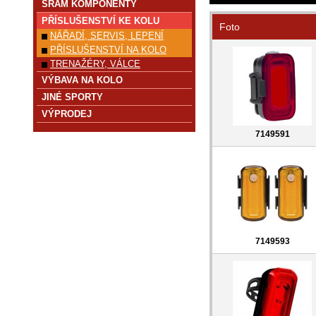
SRAM KOMPONENTY
PŘÍSLUŠENSTVÍ KE KOLU
Foto
NÁŘADÍ, SERVIS, LEPENÍ
PŘÍSLUŠENSTVÍ NA KOLO
TRENAŽÉRY, VÁLCE
VÝBAVA NA KOLO
JINÉ SPORTY
VÝPRODEJ
7149591
7149593