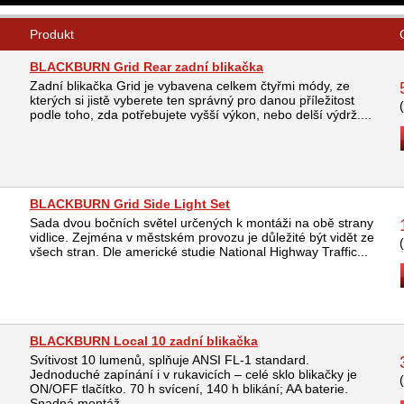
Produkt
BLACKBURN Grid Rear zadní blikačka
Zadní blikačka Grid je vybavena celkem čtyřmi módy, ze
kterých si jistě vyberete ten správný pro danou příležitost
podle toho, zda potřebujete vyšší výkon, nebo delší výdrž....
BLACKBURN Grid Side Light Set
Sada dvou bočních světel určených k montáži na obě strany
vidlice. Zejména v městském provozu je důležité být vidět ze
všech stran. Dle americké studie National Highway Traffic...
BLACKBURN Local 10 zadní blikačka
Svítivost 10 lumenů, splňuje ANSI FL-1 standard.
Jednoduché zapínání i v rukavicích – celé sklo blikačky je
ON/OFF tlačítko. 70 h svícení, 140 h blikání; AA baterie.
Snadná montáž...