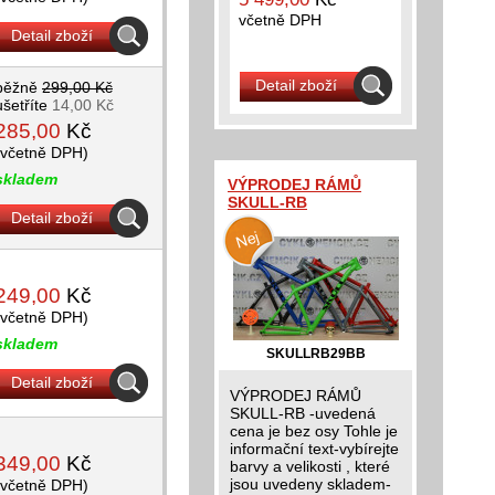
včetně DPH
Detail zboží
Detail zboží
běžně
299,00 Kč
ušetříte
14,00 Kč
285,00
Kč
(včetně DPH)
skladem
VÝPRODEJ RÁMŮ
SKULL-RB
Detail zboží
249,00
Kč
(včetně DPH)
skladem
SKULLRB29BB
Detail zboží
VÝPRODEJ RÁMŮ
SKULL-RB -uvedená
cena je bez osy Tohle je
informační text-vybírejte
349,00
Kč
barvy a velikosti , které
jsou uvedeny skladem-
(včetně DPH)