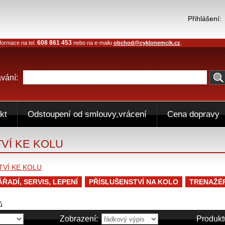
Přihlášení:
608 861 453
formace na tel.
nebo na e-mailu
obchod@cyklonemcik.cz
.
vání:
kt
Odstoupení od smlouvy,vrácení
Cena dopravy
VÍ KE KOLU
TVÍ KE KOLU
ÁŘADÍ, SERVIS, LEPENÍ
PŘÍSLUŠENSTVÍ NA KOLO
TRENAŽÉR
ů
Zobrazení:
Produkt