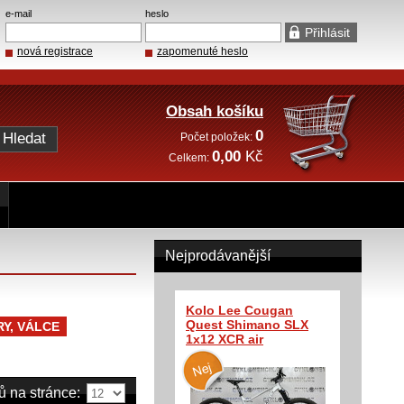
e-mail
heslo
nová registrace
zapomenuté heslo
Obsah košíku
0
Počet položek:
0,00
Kč
Celkem:
Nejprodávanější
Kolo Lee Cougan
Quest Shimano SLX
Y, VÁLCE
1x12 XCR air
ů na stránce: