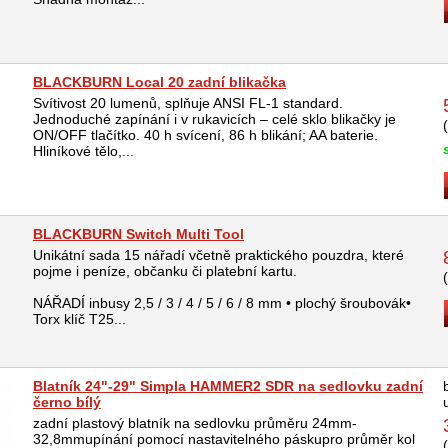
BLACKBURN Local 20 zadní blikačka
Svítivost 20 lumenů, splňuje ANSI FL-1 standard.
Jednoduché zapínání i v rukavicích – celé sklo blikačky je
ON/OFF tlačítko. 40 h svícení, 86 h blikání; AA baterie.
Hliníkové tělo,...
BLACKBURN Switch Multi Tool
Unikátní sada 15 nářadí včetně praktického pouzdra, které
pojme i peníze, občanku či platební kartu.
NÁŘADÍ inbusy 2,5 / 3 / 4 / 5 / 6 / 8 mm • plochý šroubovák•
Torx klíč T25...
Blatník 24"-29" Simpla HAMMER2 SDR na sedlovku zadní
černo bílý
zadní plastový blatník na sedlovku průměru 24mm-
32,8mmupínání pomocí nastavitelného páskupro průměr kol