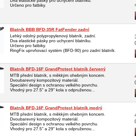
Dva elastické pásky pro uchycení blatníku.
Určeno pro fatbiky.
Blatník BBB BFD-35R FatFender zadní
Lehký odolný polypropylenový blatník, zadní.
Dva elastické pásky pro uchycení blatníku.
Určeno pro fatbiky.
RingFix uprvňovací systém (BFD-90) pro zadní blatník.
Blatník BFD-16F GrandProtect blatník červený
MTB přední blatník, s měkkým ohebným koncem.
Dvoubarevný kompozitový materiál.
Speciální design s ochranou velkého povrchu.
Vhodný pro 27.5" a 29" kola s odpruženou...
Blatník BFD-16F GrandProtect blatník modrý
MTB přední blatník, s měkkým ohebným koncem.
Dvoubarevný kompozitový materiál.
Speciální design s ochranou velkého povrchu.
Vhodný pro 27.5" a 29" kola s odpruženou...