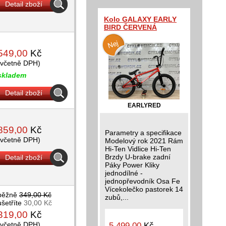
Detail zboží
Kolo GALAXY EARLY
BIRD ČERVENÁ
549,00
Kč
(včetně DPH)
skladem
Detail zboží
EARLYRED
859,00
Kč
Parametry a specifikace
(včetně DPH)
Modelový rok 2021 Rám
Hi-Ten Vidlice Hi-Ten
Brzdy U-brake zadní
Detail zboží
Páky Power Kliky
jednodílné -
jednopřevodník Osa Fe
Vícekolečko pastorek 14
běžně
349,00 Kč
zubů,...
ušetříte
30,00 Kč
319,00
Kč
(včetně DPH)
5 499,00
Kč