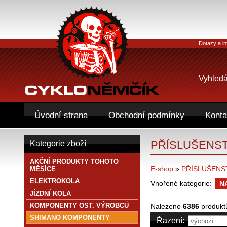
Dotazy a in
Vyhledá
Úvodní strana
Obchodní podmínky
Konta
PŘÍSLUŠENST
Kategorie zboží
AKČNÍ PRODUKTY TOHOTO
E-shop
»
PŘÍSLUŠENS
MĚSÍCE
ELEKTROKOLA
Vnořené kategorie:
N
JÍZDNÍ KOLA
KOMPONENTY OST. VÝROBCŮ
Nalezeno
6386
produkt
SHIMANO KOMPONENTY
Řazení: