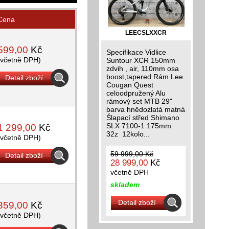
Cena
LEECSLXXCR
599,00
Kč
Specifikace Vidlice
(včetně DPH)
Suntour XCR 150mm
zdvih , air, 110mm osa
boost,tapered Rám Lee
Detail zboží
Cougan Quest
celoodpružený Alu
rámový set MTB 29"
barva hnědozlatá matná
Šlapací střed Shimano
SLX 7100-1 175mm
1 299,00
Kč
32z 12kolo...
(včetně DPH)
59 999,00 Kč
Detail zboží
28 999,00
Kč
včetně DPH
skladem
Detail zboží
359,00
Kč
(včetně DPH)