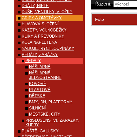
Řazení:
DRÁTY, NIPLE
DUŠE, VENTILKY, VLOŽKY
GRIPY A OMOTÁVKY
Foto
HLAVOVÁ SLOŽENÍ
KAZETY, VOLNOBĚŽKY
KLIKY A PŘEVODNÍKY
KOLA NAPLETENÁ
NÁBOJE, RYCHLOUPÍNÁKY
PEDÁLY, ZARÁŽKY
PEDÁLY
NÁŠLAPNÉ
NÁŠLAPNÉ
JEDNOSTRANNÉ
KOVOVÉ
PLASTOVÉ
DĚTSKÉ
BMX, DH, PLATFORMY
SILNIČNÍ
MĚSTSKÉ, CITY
PŘÍSLUŠENSTVÍ, ZARÁŽKY,
KUFRY
PLÁŠTĚ, GALUSKY