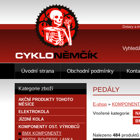
Dotazy a in
Vyhledá
Úvodní strana
Obchodní podmínky
Konta
PEDÁLY
Kategorie zboží
AKČNÍ PRODUKTY TOHOTO
E-shop
»
KOMPONENTY
MĚSÍCE
ELEKTROKOLA
Vnořené kategorie:
N
JÍZDNÍ KOLA
B
KOMPONENTY OST. VÝROBCŮ
BMX KOMPONENTY
Nalezeno
484
produktů
BRZDY, BOVDENY, LANKA