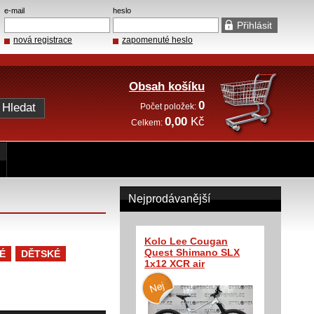
e-mail
heslo
nová registrace
zapomenuté heslo
Obsah košíku
0
Počet položek:
0,00
Kč
Celkem:
Nejprodávanější
Kolo Lee Cougan
Quest Shimano SLX
É
DĚTSKÉ
1x12 XCR air