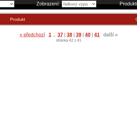
Zobrazení:
Produkt
Produkt
« předchozí
1
...
37
|
38
|
39
|
40
|
41
další »
stránka 42 z 41