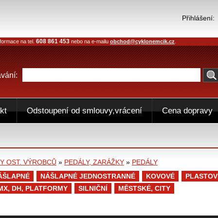
Přihlášení:
608 861 453
formace na tel.
nebo na e-mailu
obchod@cyklonemcik.cz
.
vání:
kt
Odstoupení od smlouvy,vrácení
Cena dopravy
 OST. VÝROBCŮ
»
PEDÁLY, ZARÁŽKY
»
PEDÁLY
ÁŠLAPNÉ
NÁŠLAPNÉ JEDNOSTRANNÉ
KOVOVÉ
PLASTOV
MX, DH, PLATFORMY
SILNIČNÍ
MĚSTSKÉ, CITY