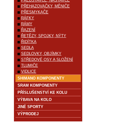
PŘEDSTAVCE, NÁSTAVCE
PŘEHAZOVAČKY, MĚNIČE
PŘESMYKAČE
RÁFKY
RÁMY
ŘAZENÍ
ŘETĚZY, SPOJKY, NÝTY
ŘIDÍTKA
SEDLA
SEDLOVKY, OBJÍMKY
STŘEDOVÉ OSY A SLOŽENÍ
TLUMIČE
VIDLICE
SHIMANO KOMPONENTY
SRAM KOMPONENTY
PŘÍSLUŠENSTVÍ KE KOLU
VÝBAVA NA KOLO
JINÉ SPORTY
VÝPRODEJ