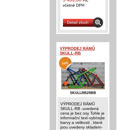
včetně DPH
Detail zboží
VÝPRODEJ RÁMŮ
SKULL-RB
SKULLRB29BB
VÝPRODEJ RÁMŮ
SKULL-RB -uvedená
cena je bez osy Tohle je
informační text-vybírejte
barvy a velikosti , které
jsou uvedeny skladem-