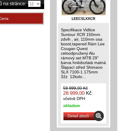
ů na stránce:
Cena
LEECSLXXCR
Specifikace Vidlice
Suntour XCR 150mm
zdvih , air, 110mm osa
boost,tapered Rám Lee
Cougan Quest
celoodpružený Alu
rámový set MTB 29"
barva hnědozlatá matná
Šlapací střed Shimano
SLX 7100-1 175mm
32z 12kolo...
59 999,00 Kč
28 999,00
Kč
včetně DPH
skladem
Detail zboží