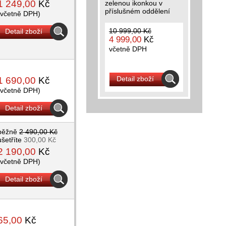
1 249,00
Kč
zelenou ikonkou v
příslušném oddělení
(včetně DPH)
10 999,00 Kč
Detail zboží
4 999,00
Kč
včetně DPH
Detail zboží
1 690,00
Kč
(včetně DPH)
Detail zboží
běžně
2 490,00 Kč
ušetříte
300,00 Kč
2 190,00
Kč
(včetně DPH)
Detail zboží
65,00
Kč