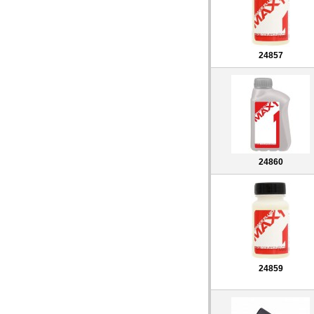
24857
24860
24859