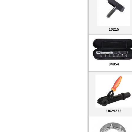
10215
04854
U629232