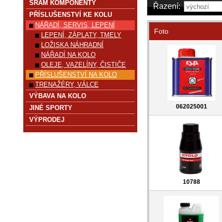
SRAM KOMPONENTY
Řazení:
PŘÍSLUŠENSTVÍ KE KOLU
NÁŘADÍ, SERVIS, LEPENÍ
Foto
LEPENÍ, ZÁPLATY, TMELY
LOŽISKA NÁHRADNÍ
NÁŘADÍ NA KOLO
OLEJE, VAZELÍNY, ČISTIČE
PŘÍSLUŠENSTVÍ NA KOLO
TRENAŽÉRY, VÁLCE
VÝBAVA NA KOLO
062025001
JINÉ SPORTY
VÝPRODEJ
10788