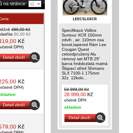
ů na stránce:
Cena
LEECSLXXCR
běžně
499,00 Kč
Specifikace Vidlice
ušetříte
80,00 Kč
Suntour XCR 150mm
zdvih , air, 110mm osa
419,00
Kč
boost,tapered Rám Lee
(včetně DPH)
Cougan Quest
celoodpružený Alu
Detail zboží
rámový set MTB 29"
barva hnědozlatá matná
Šlapací střed Shimano
SLX 7100-1 175mm
32z 12kolo...
225,00
Kč
(včetně DPH)
59 999,00 Kč
28 999,00
Kč
skladem
včetně DPH
Detail zboží
skladem
Detail zboží
579,00
Kč
(včetně DPH)