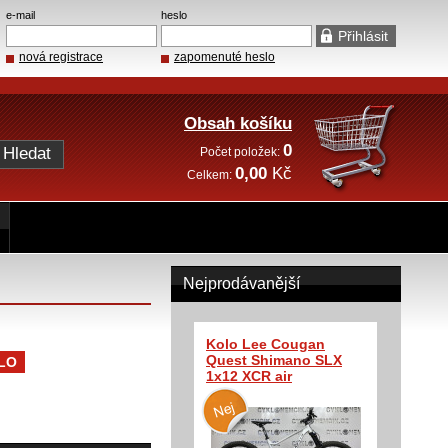
e-mail
heslo
nová registrace
zapomenuté heslo
Obsah košíku
0
Počet položek:
0,00
Kč
Celkem:
Nejprodávanější
Kolo Lee Cougan
Quest Shimano SLX
LO
1x12 XCR air