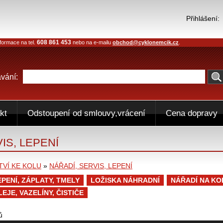
Přihlášení:
608 861 453
formace na tel.
nebo na e-mailu
obchod@cyklonemcik.cz
.
vání:
kt
Odstoupení od smlouvy,vrácení
Cena dopravy
IS, LEPENÍ
TVÍ KE KOLU
»
NÁŘADÍ, SERVIS, LEPENÍ
EPENÍ, ZÁPLATY, TMELY
LOŽISKA NÁHRADNÍ
NÁŘADÍ NA KO
LEJE, VAZELÍNY, ČISTIČE
ů