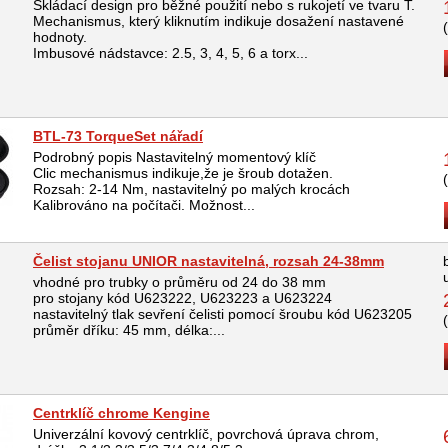
Skládací design pro běžné použití nebo s rukojetí ve tvaru T.
Mechanismus, který kliknutím indikuje dosažení nastavené
hodnoty.
Imbusové nádstavce: 2.5, 3, 4, 5, 6 a torx...
BTL-73 TorqueSet nářadí
Podrobný popis Nastavitelný momentový klíč
Clic mechanismus indikuje,že je šroub dotažen.
Rozsah: 2-14 Nm, nastavitelný po malých krocách
Kalibrováno na počítači. Možnost...
Čelist stojanu UNIOR nastavitelná, rozsah 24-38mm
vhodné pro trubky o průměru od 24 do 38 mm
pro stojany kód U623222, U623223 a U623224
nastavitelný tlak sevření čelisti pomocí šroubu kód U623205
průměr dříku: 45 mm, délka:...
Centrklíč chrome Kengine
Univerzální kovový centrklíč, povrchová úprava chrom,