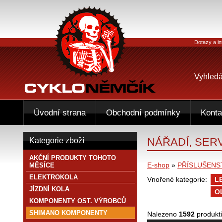
Dotazy a in
Vyhledá
Úvodní strana
Obchodní podmínky
Konta
NÁŘADÍ, SERV
Kategorie zboží
AKČNÍ PRODUKTY TOHOTO
E-shop
»
PŘÍSLUŠENS
MĚSÍCE
ELEKTROKOLA
Vnořené kategorie:
L
JÍZDNÍ KOLA
O
KOMPONENTY OST. VÝROBCŮ
SHIMANO KOMPONENTY
Nalezeno
1592
produkt