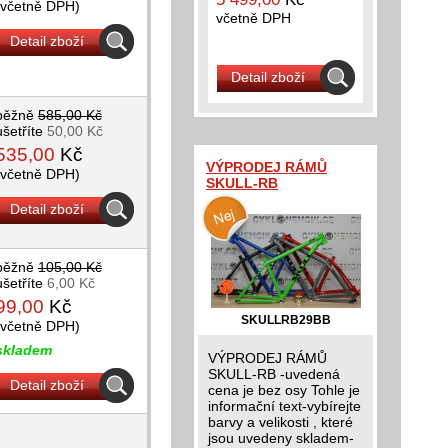
(včetně DPH)
včetně DPH
Detail zboží
Detail zboží
běžně
585,00 Kč
ušetříte
50,00 Kč
535,00
Kč
VÝPRODEJ RÁMŮ
(včetně DPH)
SKULL-RB
Detail zboží
běžně
105,00 Kč
ušetříte
6,00 Kč
99,00
Kč
SKULLRB29BB
(včetně DPH)
skladem
VÝPRODEJ RÁMŮ
SKULL-RB -uvedená
Detail zboží
cena je bez osy Tohle je
informační text-vybírejte
barvy a velikosti , které
jsou uvedeny skladem-