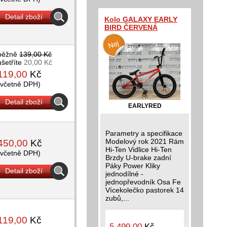
Detail zboží
Kolo GALAXY EARLY
BIRD ČERVENÁ
běžně
139,00 Kč
ušetříte
20,00 Kč
119,00
Kč
(včetně DPH)
Detail zboží
EARLYRED
Parametry a specifikace
Modelový rok 2021 Rám
450,00
Kč
Hi-Ten Vidlice Hi-Ten
(včetně DPH)
Brzdy U-brake zadní
Páky Power Kliky
Detail zboží
jednodílné -
jednopřevodník Osa Fe
Vícekolečko pastorek 14
zubů,...
119,00
Kč
5 499,00
Kč