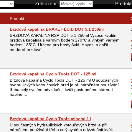
Zobrazení:
Produkt
Produkt
Brzdová kapalina BRAKE FLUID DOT 5.1 250ml
BRZDOVÁ KAPALINA RSP DOT 5.1 250ml Vysoce kvalitní
brzdová kapalina s varným bodem 270°C a vlhkým varným
bodem 185°C. Určena pro brzdy Avid, Hayes, a další
moderní brzdové...
Brzdová kapalina Cyclo Tools DOT - 125 ml
Brzdová kapalina Cyclo Tools DOT - 125 ml U současných
hydraulických kotoučových brzd je při náročném používání
třeba celý systém odvzdušnit kvůli postupnému stárnutí
náplně....
Brzdová kapalina Cyclo Tools mineral 1 l
U současných hydraulických kotoučových brzd je při
náročném používání třeba celý systém odvzdušnit kvůli