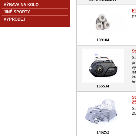
VÝBAVA NA KOLO
P
JINÉ SPORTY
Př
VÝPRODEJ
199104
S
St
př
v
na
k
hm
165534
S
2
S
2
146252