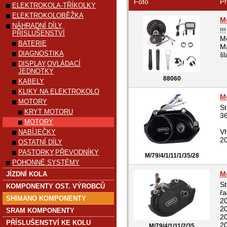
Foto
Pr
ELEKTROKOLA-TŘÍKOLKY
ELEKTROKOLOBĚŽKA
M
NÁHRADNÍ DÍLY,
!
PŘÍSLUŠENSTVÍ
Mo
BATERIE
Má
DIAGNOSTIKA
šl
DISPLAY,OVLÁDACÍ
JEDNOTKY
88060
KABELY
KLIKY NA ELEKTROKOLO
M
MOTORY
S
KRYT MOTORU
3
MOTORY
Vh
NABÍJEČKY
20
OSTATNÍ DÍLY
PASTORKY,PŘEVODNÍKY
M/79/4/1/11/1/35/28
POHONNÉ SYSTÉMY
M
JÍZDNÍ KOLA
St
KOMPONENTY OST. VÝROBCŮ
řa
SHIMANO KOMPONENTY
20
2
SRAM KOMPONENTY
20
PŘÍSLUŠENSTVÍ KE KOLU
20
M/79/4/1/11/2/35