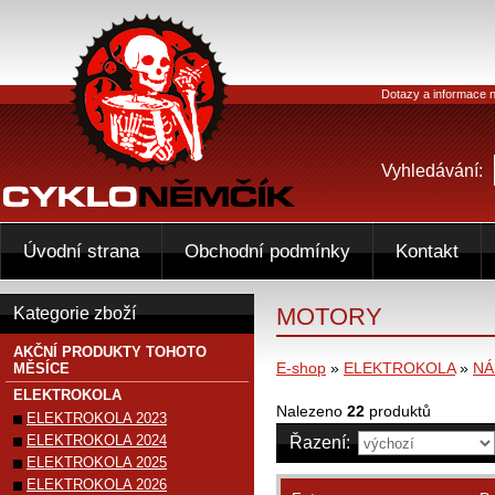
Dotazy a informace n
Vyhledávání:
Úvodní strana
Obchodní podmínky
Kontakt
MOTORY
Kategorie zboží
AKČNÍ PRODUKTY TOHOTO
E-shop
»
ELEKTROKOLA
»
NÁ
MĚSÍCE
ELEKTROKOLA
Nalezeno
22
produktů
ELEKTROKOLA 2023
ELEKTROKOLA 2024
Řazení:
ELEKTROKOLA 2025
ELEKTROKOLA 2026