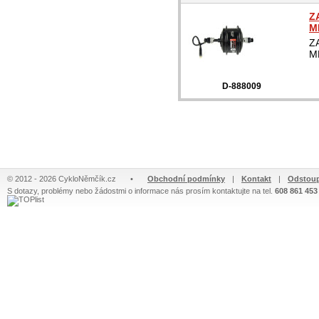
Z
M
Z
M
D-888009
© 2012 - 2026 CykloNěmčík.cz
•
Obchodní podmínky
|
Kontakt
|
Odstoup
S dotazy, problémy nebo žádostmi o informace nás prosím kontaktujte na tel.
608 861 453