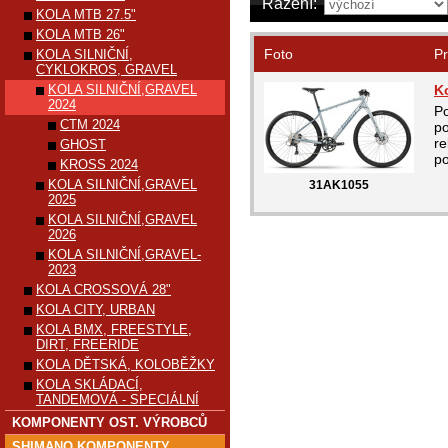
Řazení:
KOLA MTB 27.5"
KOLA MTB 26"
Foto
Pr
KOLA SILNIČNÍ,
CYKLOKROS, GRAVEL
KOLA SILNIČNÍ,GRAVEL
K
2024
Po
CTM 2024
po
re
GHOST
po
KROSS 2024
KOLA SILNIČNÍ,GRAVEL
31AK1055
2025
KOLA SILNIČNÍ,GRAVEL
2026
KOLA SILNIČNÍ,GRAVEL-
2023
KOLA CROSSOVÁ 28"
KOLA CITY, URBAN
KOLA BMX, FREESTYLE,
DIRT, FREERIDE
KOLA DĚTSKÁ, KOLOBĚŽKY
KOLA SKLÁDACÍ,
TANDEMOVÁ - SPECIÁLNÍ
KOMPONENTY OST. VÝROBCŮ
SHIMANO KOMPONENTY