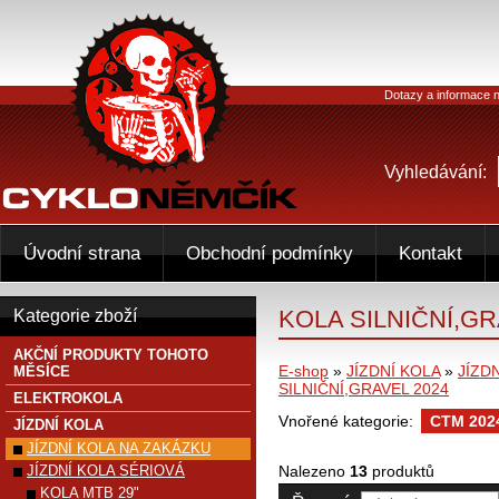
Dotazy a informace n
Vyhledávání:
Úvodní strana
Obchodní podmínky
Kontakt
KOLA SILNIČNÍ,GR
Kategorie zboží
AKČNÍ PRODUKTY TOHOTO
E-shop
»
JÍZDNÍ KOLA
»
JÍZD
MĚSÍCE
SILNIČNÍ,GRAVEL 2024
ELEKTROKOLA
Vnořené kategorie:
CTM 202
JÍZDNÍ KOLA
JÍZDNÍ KOLA NA ZAKÁZKU
JÍZDNÍ KOLA SÉRIOVÁ
Nalezeno
13
produktů
KOLA MTB 29"