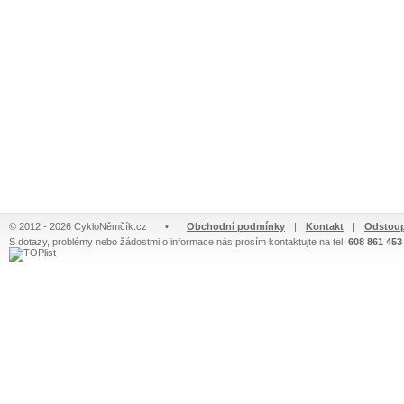
© 2012 - 2026 CykloNěmčík.cz
•
Obchodní podmínky
|
Kontakt
|
Odstoup
S dotazy, problémy nebo žádostmi o informace nás prosím kontaktujte na tel.
608 861 453