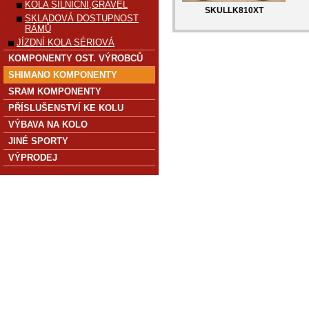
KOLA SILNIČNÍ,GRAVEL
SKULLK810XT
SKLADOVÁ DOSTUPNOST
RÁMŮ
JÍZDNÍ KOLA SÉRIOVÁ
KOMPONENTY OST. VÝROBCŮ
SHIMANO KOMPONENTY
SRAM KOMPONENTY
PŘÍSLUŠENSTVÍ KE KOLU
VÝBAVA NA KOLO
JINÉ SPORTY
VÝPRODEJ