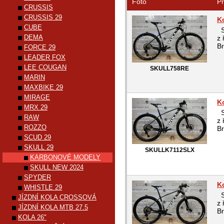
Foto
Pr
CRUSSIS
CRUSSIS 29
K
CUBE
Sk
DEMA
z 
B
FORCE 29
LEADER FOX
LEE COUGAN
SKULL758RE
MARIN
MAXBIKE 29
MIRAGE
K
MRX 29
Sk
RAW
z 
ROZZO
B
SCUD 29
SKULL 29
SKULLK7112SLX
KARBONOVÉ MODELY
SKULL NEW 2024
SPYDER
K
WHISTLE 29
Sk
JÍZDNÍ KOLA CROSSOVÁ
z 
JÍZDNÍ KOLA MTB 27.5
B
KOLA 26"