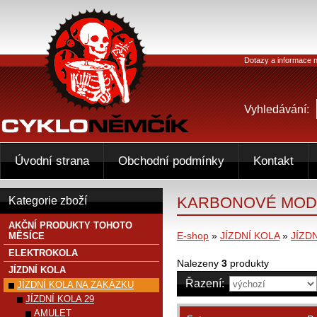
Dotazy a informace n
Vyhledávání:
Úvodní strana
Obchodní podmínky
Kontakt
KARBONOVÉ MOD
Kategorie zboží
AKČNÍ PRODUKTY TOHOTO
E-shop
»
JÍZDNÍ KOLA
»
JÍZD
MĚSÍCE
ELEKTROKOLA
Nalezeny
3
produkty
JÍZDNÍ KOLA
Řazení:
JÍZDNÍ KOLA NA ZAKÁZKU
JÍZDNÍ KOLA 29
AMULET