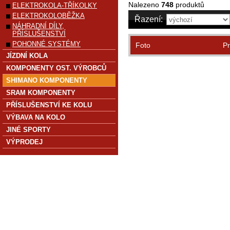
Nalezeno
748
produktů
ELEKTROKOLA-TŘÍKOLKY
ELEKTROKOLOBĚŽKA
Řazení:
NÁHRADNÍ DÍLY,
PŘÍSLUŠENSTVÍ
POHONNÉ SYSTÉMY
Foto
Pr
JÍZDNÍ KOLA
KOMPONENTY OST. VÝROBCŮ
SHIMANO KOMPONENTY
SRAM KOMPONENTY
PŘÍSLUŠENSTVÍ KE KOLU
VÝBAVA NA KOLO
JINÉ SPORTY
VÝPRODEJ