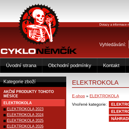
Dotazy a informace n
Vyhledávání:
Úvodní strana
Obchodní podmínky
Kontakt
ELEKTROKOLA
Kategorie zboží
AKČNÍ PRODUKTY TOHOTO
E-shop
»
ELEKTROKOLA
MĚSÍCE
ELEKTROKOLA
Vnořené kategorie:
ELEKTR
ELEKTROKOLA 2023
ELEKTR
ELEKTROKOLA 2024
NÁHRADN
ELEKTROKOLA 2025
ELEKTROKOLA 2026