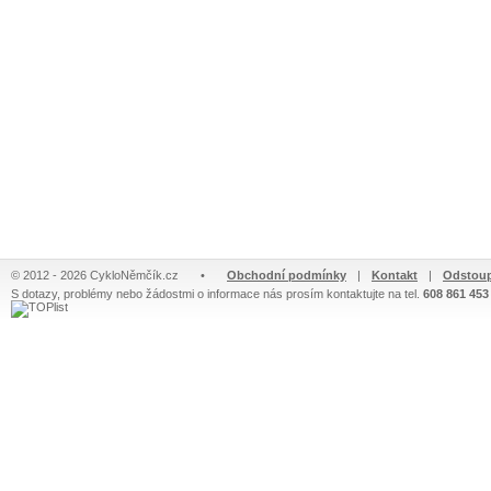
© 2012 - 2026 CykloNěmčík.cz
•
Obchodní podmínky
|
Kontakt
|
Odstoup
S dotazy, problémy nebo žádostmi o informace nás prosím kontaktujte na tel.
608 861 453