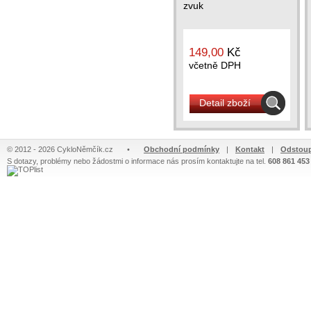
zvuk
149,00
Kč
včetně DPH
Detail zboží
© 2012 - 2026 CykloNěmčík.cz
•
Obchodní podmínky
|
Kontakt
|
Odstoup
S dotazy, problémy nebo žádostmi o informace nás prosím kontaktujte na tel.
608 861 453