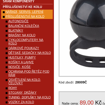
SRAM KOMPONENTY
PŘÍSLUŠENSTVÍ KE KOLU
NÁŘADÍ, SERVIS, LEPENÍ
PŘÍSLUŠENSTVÍ NA KOLO
AUTONOSIČE
BALANČNÍ KOLEČKA
BLATNÍKY
BRAŠNY NA KOLO
CYKLOCOMPUTERY NA
KOLO
DÁRKOVÉ POUKAZY
DĚTSKÉ SEDAČKY NA KOLO
HUSTILKY, PUMPY
KOŠÍKY A LAHVE
NOSIČE, KOŠE
OCHRANA POD ŘETĚZ,POD
RÁM
OSVĚTLENÍ NA KOLO,
Kód zboží:
28009Č
ČELOVKY
ROHY
STOJANY, DRŽÁKY
TUNING, DOPLŇKY NA KOLO
89,00
Kč
VOZÍKY ZA KOLO
Naše cena:
(