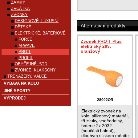
ZÁMKY
ZRCÁTKA
ZVONKY
DESIGNOVÉ, LUXUSNÍ
Alternativní produkty
DĚTSKÉ
ELEKTRICKÉ, BATERIOVÉ
FORCE
Zvonek PRO-T Plus
M-WAVE
elektrický 269,
oranžový
PRO-T
PROFIL
OBYČEJNÉ, STD
ZVONCE, KLAKSONY
TRENAŽÉRY, VÁLCE
VÝBAVA NA KOLO
JINÉ SPORTY
VÝPRODEJ
28002OR
Elektrický zvonek na
kolo, silikonový materiál,
tři zvuky, voděodolný,
baterie 2x 2032
(součásti balení),
dlouhým stiskem měníte