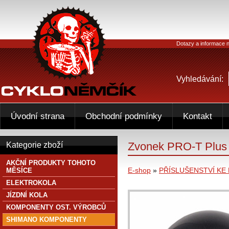
Dotazy a informace n
Vyhledávání:
Úvodní strana
Obchodní podmínky
Kontakt
Zvonek PRO-T Plus e
Kategorie zboží
AKČNÍ PRODUKTY TOHOTO
E-shop
»
PŘÍSLUŠENSTVÍ KE
MĚSÍCE
ELEKTROKOLA
JÍZDNÍ KOLA
KOMPONENTY OST. VÝROBCŮ
SHIMANO KOMPONENTY