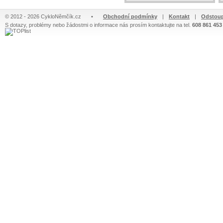
© 2012 - 2026 CykloNěmčík.cz
•
Obchodní podmínky
|
Kontakt
|
Odstoup
S dotazy, problémy nebo žádostmi o informace nás prosím kontaktujte na tel.
608 861 453