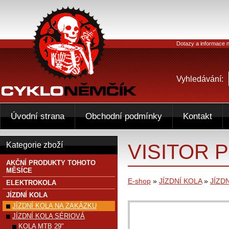
Dotazy a informace n
Vyhledávání:
Úvodní strana
Obchodní podmínky
Kontakt
VISITOR 
Kategorie zboží
AKČNÍ PRODUKTY TOHOTO
MĚSÍCE
E-shop
»
JÍZDNÍ KOLA
»
JÍZD
ELEKTROKOLA
JÍZDNÍ KOLA
JÍZDNÍ KOLA NA ZAKÁZKU
JÍZDNÍ KOLA SÉRIOVÁ
KOLA MTB 29"