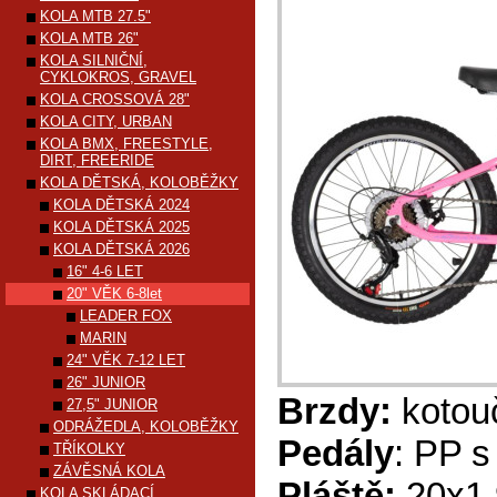
KOLA MTB 27.5"
KOLA MTB 26"
KOLA SILNIČNÍ,
CYKLOKROS, GRAVEL
KOLA CROSSOVÁ 28"
KOLA CITY, URBAN
KOLA BMX, FREESTYLE,
DIRT, FREERIDE
KOLA DĚTSKÁ, KOLOBĚŽKY
KOLA DĚTSKÁ 2024
KOLA DĚTSKÁ 2025
KOLA DĚTSKÁ 2026
16" 4-6 LET
20" VĚK 6-8let
LEADER FOX
MARIN
24" VĚK 7-12 LET
26" JUNIOR
Brzdy:
kotou
27,5" JUNIOR
ODRÁŽEDLA, KOLOBĚŽKY
Pedály
: PP s
TŘÍKOLKY
ZÁVĚSNÁ KOLA
Pláště:
20x1,
KOLA SKLÁDACÍ,