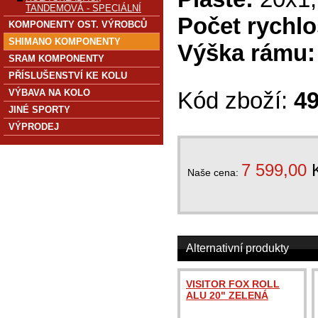
TANDEMOVÁ - SPECIÁLNÍ
Počet rychlo
KOMPONENTY OST. VÝROBCŮ
SHIMANO KOMPONENTY
Výška rámu:
SRAM KOMPONENTY
PŘÍSLUŠENSTVÍ KE KOLU
VÝBAVA NA KOLO
Kód zboží:
4
JINÉ SPORTY
VÝPRODEJ
7 599,00
Naše cena:
Alternativní produkty
VISITOR FOX ROLL
ALU 20" ZELENÁ