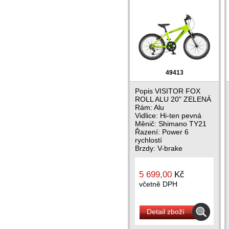
49413
Popis VISITOR FOX
ROLL ALU 20" ZELENÁ
Rám: Alu
Vidlice: Hi-ten pevná
Měnič: Shimano TY21
Řazení: Power 6
rychlostí
Brzdy: V-brake
Pedály: PP s...
5 699,00
Kč
včetně DPH
Detail zboží