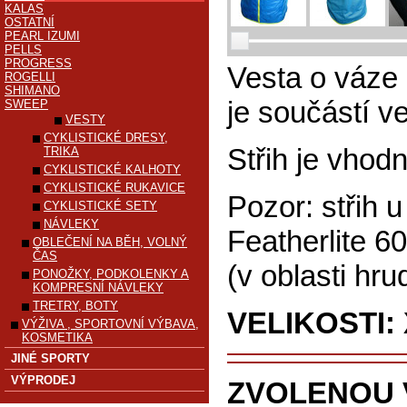
KALAS
OSTATNÍ
PEARL IZUMI
PELLS
PROGRESS
Vesta o váze 
ROGELLI
SHIMANO
je součástí ve
SWEEP
VESTY
CYKLISTICKÉ DRESY,
Střih je vhod
TRIKA
CYKLISTICKÉ KALHOTY
CYKLISTICKÉ RUKAVICE
Pozor: střih 
CYKLISTICKÉ SETY
NÁVLEKY
Featherlite 6
OBLEČENÍ NA BĚH, VOLNÝ
ČAS
(v oblasti hru
PONOŽKY, PODKOLENKY A
KOMPRESNÍ NÁVLEKY
TRETRY, BOTY
VELIKOSTI: X
VÝŽIVA , SPORTOVNÍ VÝBAVA,
KOSMETIKA
JINÉ SPORTY
VÝPRODEJ
ZVOLENOU 