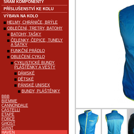
SRAM KOMPONENTY
PŘÍSLUŠENSTVÍ KE KOLU
VÝBAVA NA KOLO
HELMY, CHRÁNIČE, BRÝLE
OBLEČENÍ, TRETRY, BATOHY
BATOHY, TAŠKY
ČELENKY, ČEPICE, TUNELY
A ŠÁTKY
FUNKČNÍ PRÁDLO
OBLEČENÍ CYKLO
CYKLISTICKÉ BUNDY,
PLÁŠTĚNKY A VESTY
DÁMSKÉ
DĚTSKÉ
PÁNSKÉ,UNISEX
BUNDY, PLÁŠTĚNKY
BBB
BIEMME
CANNONDALE
CASTELLI
ETAPE
FORCE
GHOST
GIANT
HAVEN