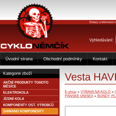
Dotazy a informace n
Vyhledávání:
Úvodní strana
Obchodní podmínky
Kontakt
Vesta HA
Kategorie zboží
AKČNÍ PRODUKTY TOHOTO
MĚSÍCE
E-shop
»
VÝBAVA NA KOLO
»
ELEKTROKOLA
PÁNSKÉ,UNISEX
»
BUNDY, P
JÍZDNÍ KOLA
KOMPONENTY OST. VÝROBCŮ
SHIMANO KOMPONENTY