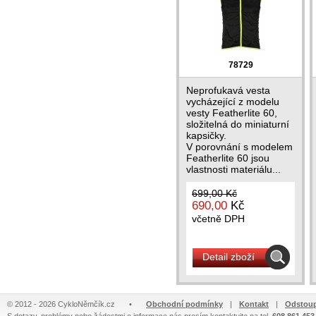
78729
Neprofukavá vesta
vycházející z modelu
vesty Featherlite 60,
složitelná do miniaturní
kapsičky.
V porovnání s modelem
Featherlite 60 jsou
vlastnosti materiálu...
699,00 Kč
690,00
Kč
včetně DPH
Detail zboží
© 2012 - 2026 CykloNěmčík.cz
•
Obchodní podmínky
|
Kontakt
|
Odstoup