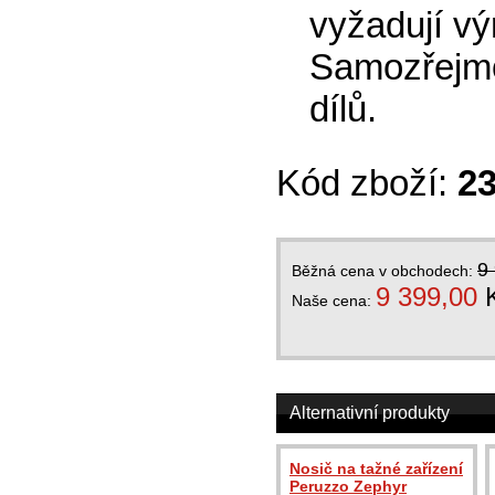
vyžadují
vý
Samozřejmo
dílů.
Kód zboží:
2
9
Běžná cena v obchodech:
9 399,00
Naše cena:
Alternativní produkty
Nosič na tažné zařízení
Peruzzo Zephyr