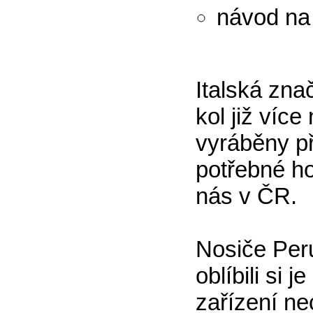
návod na
Italská zn
kol již více
vyráběny př
potřebné h
nás v ČR.
Nosiče Per
oblíbili si 
zařízení ne