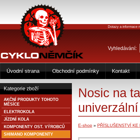
Dotazy a informace n
Vyhledávání:
Úvodní strana
Obchodní podmínky
Kontakt
Nosic na ta
Kategorie zboží
AKČNÍ PRODUKTY TOHOTO
univerzální
MĚSÍCE
ELEKTROKOLA
JÍZDNÍ KOLA
E-shop
»
PŘÍSLUŠENSTVÍ KE
KOMPONENTY OST. VÝROBCŮ
SHIMANO KOMPONENTY