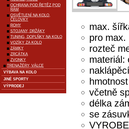
OCHRANA POD ŘETĚZ,POD
RÁM
OSVĚTLENÍ NA KOLO,
ČELOVKY
max. šířk
ROHY
STOJANY, DRŽÁKY
pro max.
TUNING, DOPLŇKY NA KOLO
VOZÍKY ZA KOLO
rozteč me
ZÁMKY
ZRCÁTKA
materiál: 
ZVONKY
TRENAŽÉRY, VÁLCE
naklápěcí
VÝBAVA NA KOLO
hmotnost 
JINÉ SPORTY
VÝPRODEJ
včetně s
délka zá
se zásuvk
VYROBEN