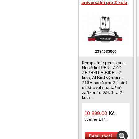
universální pro 2 kola
2334033000
Kompletní specifikace
Nosič kol PERUZZO
ZEPHYR E-BIKE - 2
kola, Al Kód výrobce:
713E nosič pro 2 jízdní
elektrokola na tažné
zařízení držák 1. a 2.
kola...
10 899,00
Kč
včetně DPH
Detail zboží