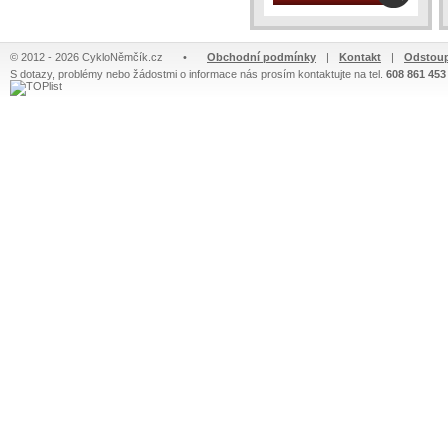
© 2012 - 2026 CykloNěmčík.cz
•
Obchodní podmínky
|
Kontakt
|
Odstoup
S dotazy, problémy nebo žádostmi o informace nás prosím kontaktujte na tel.
608 861 453