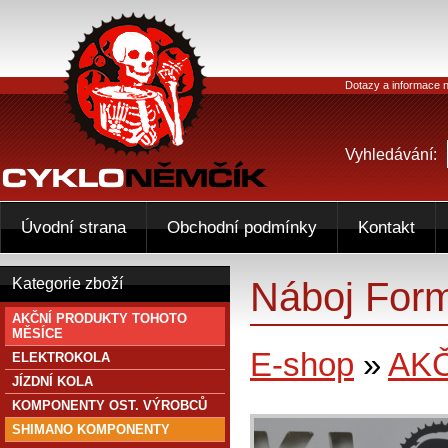
Dotazy a informace n
Vyhledávání:
Úvodní strana
Obchodní podmínky
Kontakt
Náboj For
Kategorie zboží
AKČNÍ PRODUKTY TOHOTO
MĚSÍCE
E-shop
»
AK
ELEKTROKOLA
JÍZDNÍ KOLA
KOMPONENTY OST. VÝROBCŮ
SHIMANO KOMPONENTY