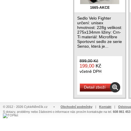
1665-AKCE
Sedlo Velo Fighter
určení: unisex
hmotnost: 228g velikost:
275x134mm ližiny: Crn-
Ti materiál: Microfibre
Sportovní sedlo ze serie
Senso, která je...
899,00 Kč
199,00
Kč
včetně DPH
Detail zboží
© 2012 - 2026 CykloNěmčík.cz
•
Obchodní podmínky
|
Kontakt
|
Odstoup
S dotazy, problémy nebo žádostmi o informace nás prosím kontaktujte na tel.
608 861 453